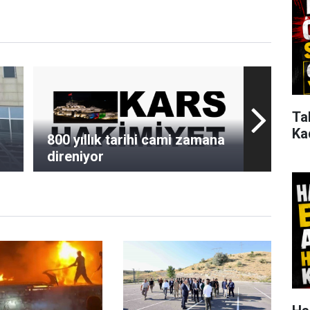
Ta
Ka
800 yıllık tarihi cami zamana
direniyor