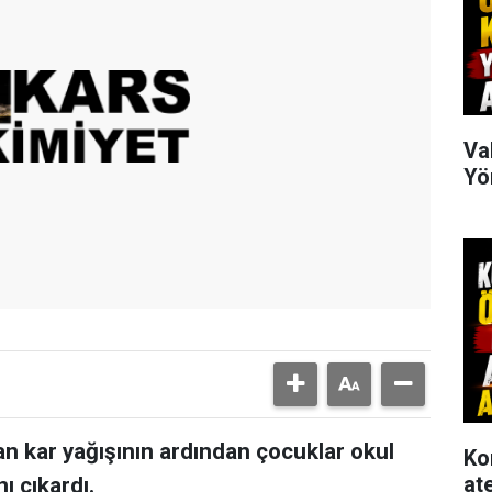
Va
Yö
lan kar yağışının ardından çocuklar okul
Ko
at
 çıkardı.