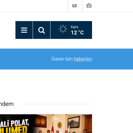
Kars
12 °C
22:32
Hakkari-İran sınırında 7 kilo 720 gram eroin ele g
Günün tüm
haberleri
ndem