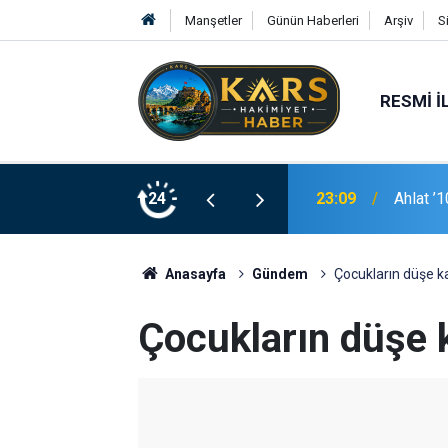
Manşetler
Günün Haberleri
Arşiv
S
RESMI İ
23:09
Ahlat ’
24
22:44
Tunceli
Anasayfa
Gündem
Çocukların düşe k
Çocukların düşe 