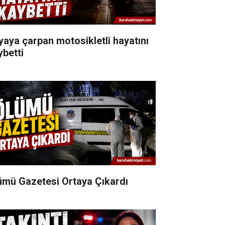
yaya çarpan motosikletli hayatını
ybetti
ümü Gazetesi Ortaya Çıkardı