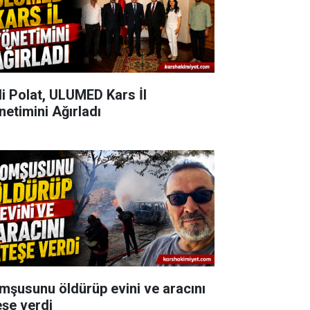
li Polat, ULUMED Kars İl
netimini Ağırladı
mşusunu öldürüp evini ve aracını
eşe verdi