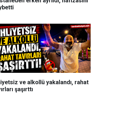
staneden erken ayrıldı, hafızasını
ybetti
iyetsiz ve alkollü yakalandı, rahat
ırları şaşırttı