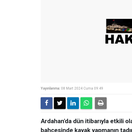
Yayınlanma:
08 Mart 2024 Cuma 09:49
Ardahan'da dün itibarıyla etkili o
bahçesinde kayak yapmanın tadını