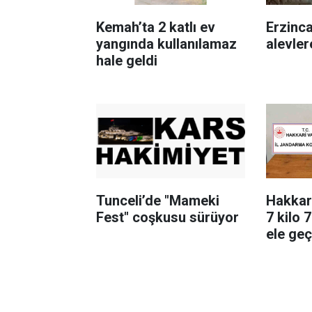
Kemah’ta 2 katlı ev
Erzinc
yangında kullanılamaz
alevler
hale geldi
Tunceli’de "Mameki
Hakkari
Fest" coşkusu sürüyor
7 kilo 
ele geçi