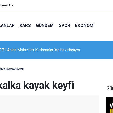
itene Ekle
LANLAR
KARS
GÜNDEM
SPOR
EKONOMI
1071 Ahlat-Malazgirt Kutlamaları’na hazırlanıyor
’de "Mameki Fest" coşkusu sürüyor
alka kayak keyfi
kalka kayak keyfi
Gü