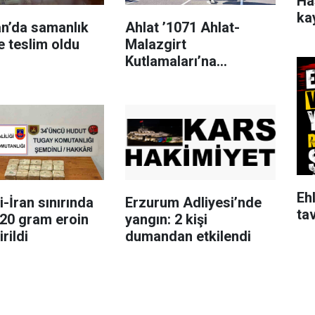
Ha
ka
an’da samanlık
Ahlat ’1071 Ahlat-
e teslim oldu
Malazgirt
Kutlamaları’na
hazırlanıyor
Ehl
-İran sınırında
Erzurum Adliyesi’nde
tav
720 gram eroin
yangın: 2 kişi
rildi
dumandan etkilendi