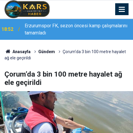
Erzurumspor FK, sezon öncesi kamp çalışmalarını
18:52
Bakan Göktaş, Ağrı’da şehit yakınları ve gazilerle
tamamladı
18:21
buluştu: "Terörsüz Türkiye tarihi bir adımdır"
Anasayfa
Gündem
Çorum’da 3 bin 100 metre hayalet
ağ ele geçirildi
Çorum’da 3 bin 100 metre hayalet ağ
ele geçirildi