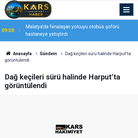
Malatya’da fenalaşan yolcuyu otobüs şoförü
09:58
hastaneye yetiştirdi
09:43
Van’da iki aile arasında kavga: 5 yaralı
Anasayfa
Gündem
Dağ keçileri sürü halinde Harput’ta
görüntülendi
Dağ keçileri sürü halinde Harput’ta
görüntülendi