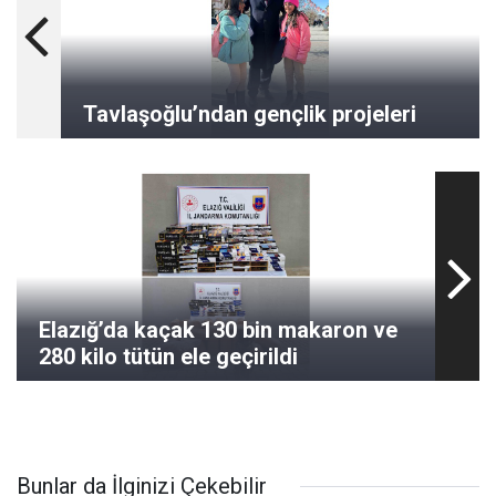
Tavlaşoğlu’ndan gençlik projeleri
Elazığ’da kaçak 130 bin makaron ve
280 kilo tütün ele geçirildi
Bunlar da İlginizi Çekebilir