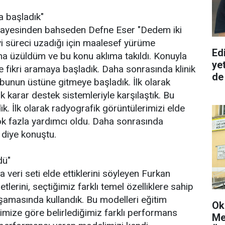
a başladık"
 hikayesinden bahseden Defne Eser "Dedem iki
i süreci uzadığı için maalesef yürüme
Edi
ona üzüldüm ve bu konu aklıma takıldı. Konuyla
ye
e fikri aramaya başladık. Daha sonrasında klinik
de
 bunun üstüne gitmeye başladık. İlk olarak
ik karar destek sistemleriyle karşılaştık. Bu
dik. İlk olarak radyografik görüntülerimizi elde
k fazla yardımcı oldu. Daha sonrasında
 diye konuştu.
dü"
 veri seti elde ettiklerini söyleyen Furkan
lerini, seçtiğimiz farklı temel özelliklere sahip
amasında kullandık. Bu modelleri eğitim
Ok
mize göre belirlediğimiz farklı performans
Me