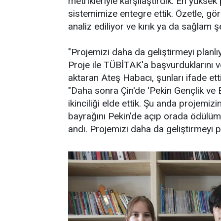
metrikleriyle karşılaştırdık. En yüks
sistemimize entegre ettik. Özetle, gör
analiz ediliyor ve kırık ya da sağlam ş
"Projemizi daha da geliştirmeyi planlı
Proje ile TÜBİTAK'a başvurduklarını ve 
aktaran Ateş Habacı, şunları ifade etti
"Daha sonra Çin'de ‘Pekin Gençlik ve
ikinciliği elde ettik. Şu anda projemi
bayrağını Pekin'de açıp orada ödülümü
andı. Projemizi daha da geliştirmeyi pl