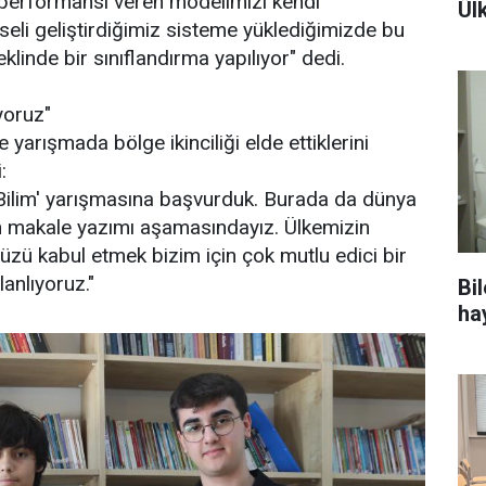
ek performansı veren modelimizi kendi
Ül
seli geliştirdiğimiz sisteme yüklediğimizde bu
Gü
eklinde bir sınıflandırma yapılıyor" dedi.
yoruz"
yarışmada bölge ikinciliği elde ettiklerini
:
 Bilim' yarışmasına başvurduk. Burada da dünya
zin makale yazımı aşamasındayız. Ülkemizin
zü kabul etmek bizim için çok mutlu edici bir
anlıyoruz."
Bi
ha