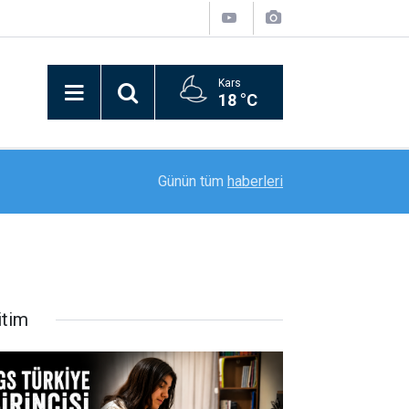
Kars
18 °C
20:11
Rektör Prof. Dr. Nusret Akpolat’tan Gana Büyükel
Günün tüm
haberleri
itim