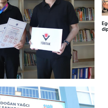
Eg
di