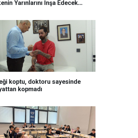
kenin Yarınlarını İnşa Edecek
çsünüz"
leği koptu, doktoru sayesinde
yattan kopmadı