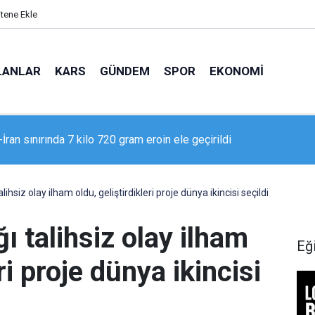
itene Ekle
LANLAR
KARS
GÜNDEM
SPOR
EKONOMI
 Adliyesi’nde yangın: 2 kişi dumandan etkilendi
ihsiz olay ilham oldu, geliştirdikleri proje dünya ikincisi seçildi
ı talihsiz olay ilham
Eğ
ri proje dünya ikincisi