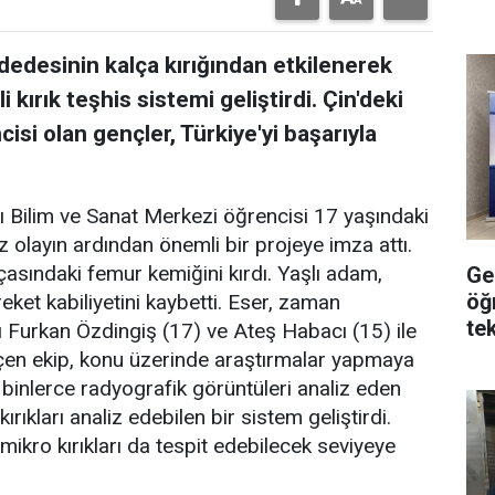
 dedesinin kalça kırığından etkilenerek
 kırık teşhis sistemi geliştirdi. Çin'deki
isi olan gençler, Türkiye'yi başarıyla
ı Bilim ve Sanat Merkezi öğrencisi 17 yaşındaki
z olayın ardından önemli bir projeye imza attı.
asındaki femur kemiğini kırdı. Yaşlı adam,
Ge
öğ
eket kabiliyetini kaybetti. Eser, zaman
tek
Furkan Özdingiş (17) ve Ateş Habacı (15) ile
eçen ekip, konu üzerinde araştırmalar yapmaya
 binlerce radyografik görüntüleri analiz eden
rıkları analiz edebilen bir sistem geliştirdi.
, mikro kırıkları da tespit edebilecek seviyeye