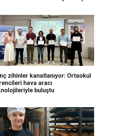
nç zihinler kanatlanıyor: Ortaokul
rencileri hava aracı
nolojileriyle buluştu