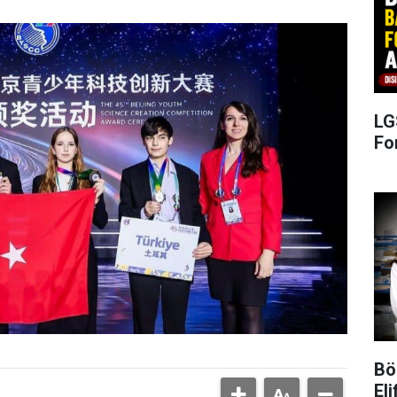
LG
Fo
Bö
Eli