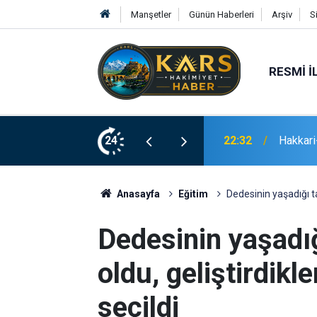
Manşetler
Günün Haberleri
Arşiv
S
RESMI İ
 gram eroin ele geçirildi
24
21:02
Erzurum
Anasayfa
Eğitim
Dedesinin yaşadığı tal
Dedesinin yaşadığ
oldu, geliştirdikle
seçildi