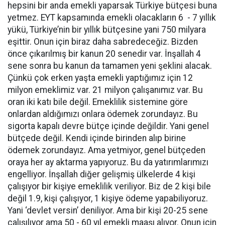
hepsini bir anda emekli yaparsak Türkiye bütçesi buna
yetmez. EYT kapsamında emekli olacakların 6 - 7 yıllık
yükü, Türkiye’nin bir yıllık bütçesine yani 750 milyara
eşittir. Onun için biraz daha sabredeceğiz. Bizden
önce çıkarılmış bir kanun 20 senedir var. İnşallah 4
sene sonra bu kanun da tamamen yeni şeklini alacak.
Çünkü çok erken yaşta emekli yaptığımız için 12
milyon emeklimiz var. 21 milyon çalışanımız var. Bu
oran iki katı bile değil. Emeklilik sistemine göre
onlardan aldığımızı onlara ödemek zorundayız. Bu
sigorta kapalı devre bütçe içinde değildir. Yani genel
bütçede değil. Kendi içinde birinden alıp birine
ödemek zorundayız. Ama yetmiyor, genel bütçeden
oraya her ay aktarma yapıyoruz. Bu da yatırımlarımızı
engelliyor. İnşallah diğer gelişmiş ülkelerde 4 kişi
çalışıyor bir kişiye emeklilik veriliyor. Biz de 2 kişi bile
değil 1.9, kişi çalışıyor, 1 kişiye ödeme yapabiliyoruz.
Yani ‘devlet versin’ deniliyor. Ama bir kişi 20-25 sene
çalışılıyor ama 50 - 60 yıl emekli maaşı alıyor. Onun için