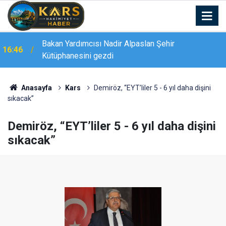
Boyraz’dan genç girişimcilere "Yeni Üye Projesi"
16:45
müjdesi
Anasayfa
Kars
Demiröz, “EYT’liler 5 - 6 yıl daha dişini
sıkacak”
Demiröz, “EYT’liler 5 - 6 yıl daha dişini
sıkacak”