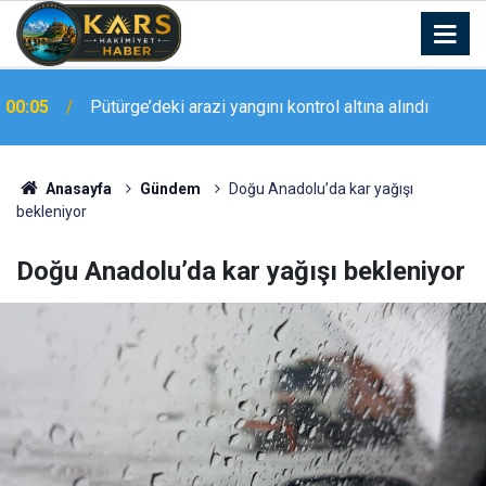
00:05
Pütürge’deki arazi yangını kontrol altına alındı
23:20
Elazığ’da geniş kapsamlı asayiş uygulaması
Anasayfa
Gündem
Doğu Anadolu’da kar yağışı
bekleniyor
Doğu Anadolu’da kar yağışı bekleniyor