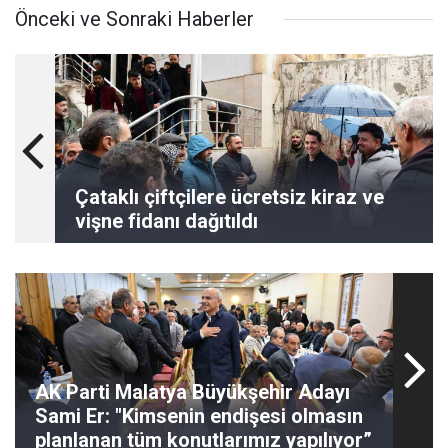
Önceki ve Sonraki Haberler
Çataklı çiftçilere ücretsiz kiraz ve
vişne fidanı dağıtıldı
AK Parti Malatya Büyükşehir Adayı
Sami Er: "Kimsenin endişesi olmasın
planlanan tüm konutlarımız yapılıyor”