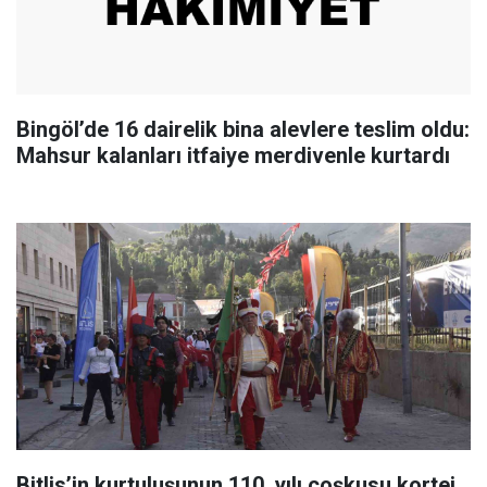
Bingöl’de 16 dairelik bina alevlere teslim oldu:
Mahsur kalanları itfaiye merdivenle kurtardı
Bitlis’in kurtuluşunun 110. yılı coşkusu kortej