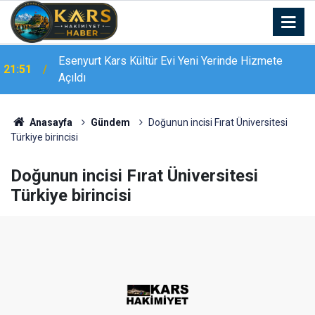
Esenyurt Kars Kültür Evi Yeni Yerinde Hizmete
21:51
Açıldı
Bingöl’de 16 dairelik bina alevlere teslim oldu:
21:19
Mahsur kalanları itfaiye merdivenle kurtardı
Anasayfa
Gündem
Doğunun incisi Fırat Üniversitesi
Türkiye birincisi
Doğunun incisi Fırat Üniversitesi
Türkiye birincisi