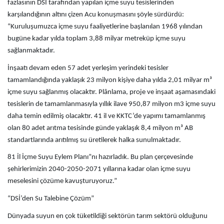
fazlasının DSİ tarafından yapılan içme suyu tesislerinden
karşılandığının altını çizen Acu konuşmasını şöyle sürdürdü:
“Kuruluşumuzca içme suyu faaliyetlerine başlanılan 1968 yılından
bugüne kadar yılda toplam 3,88 milyar metreküp içme suyu
sağlanmaktadır.
İnşaatı devam eden 57 adet yerleşim yerindeki tesisler
tamamlandığında yaklaşık 23 milyon kişiye daha yılda 2,01 milyar m³
içme suyu sağlanmış olacaktır. Plânlama, proje ve inşaat aşamasındaki
tesislerin de tamamlanmasıyla yıllık ilave 950,87 milyon m3 içme suyu
daha temin edilmiş olacaktır. 41 il ve KKTC’de yapımı tamamlanmış
olan 80 adet arıtma tesisinde günde yaklaşık 8,4 milyon m³ AB
standartlarında arıtılmış su üretilerek halka sunulmaktadır.
81 İl İçme Suyu Eylem Planı”nı hazırladık. Bu plan çerçevesinde
şehirlerimizin 2040-2050-2071 yıllarına kadar olan içme suyu
meselesini çözüme kavuşturuyoruz.”
“DSİ’den Su Talebine Çözüm”
Dünyada suyun en çok tüketildiği sektörün tarım sektörü olduğunu