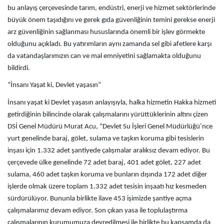
bu anlayış çerçevesinde tarım, endüstri, enerji ve hizmet sektörlerinde
büyük önem taşıdığını ve gerek gıda güvenliğinin temini gerekse enerji
arz güvenliğinin sağlanması hususlarında önemli bir işlev görmekte
olduğunu açıkladı. Bu yatırımların aynı zamanda sel gibi afetlere karşı
da vatandaşlarımızın can ve mal emniyetini sağlamakta olduğunu
bildirdi.
“İnsanı Yaşat ki, Devlet yaşasın”
İnsanı yaşat ki Devlet yaşasın anlayışıyla, halka hizmetin Hakka hizmeti
getirdiğinin bilincinde olarak çalışmalarını yürüttüklerinin altını çizen
DSİ Genel Müdürü Murat Acu, “Devlet Su İşleri Genel Müdürlüğü’nce
yurt genelinde baraj, gölet, sulama ve taşkın koruma gibi tesislerin
inşası için 1.332 adet şantiyede çalışmalar aralıksız devam ediyor. Bu
çerçevede ülke genelinde 72 adet baraj, 401 adet gölet, 227 adet
sulama, 460 adet taşkın koruma ve bunların dışında 172 adet diğer
işlerde olmak üzere toplam 1.332 adet tesisin inşaatı hız kesmeden
sürdürülüyor. Bununla birlikte ilave 453 işimizde şantiye açma
çalışmalarımız devam ediyor. Son çıkan yasa ile toplulaştırma
çalışmalarının kurumumuza devredilmesi ile birlikte bu kapsamda da