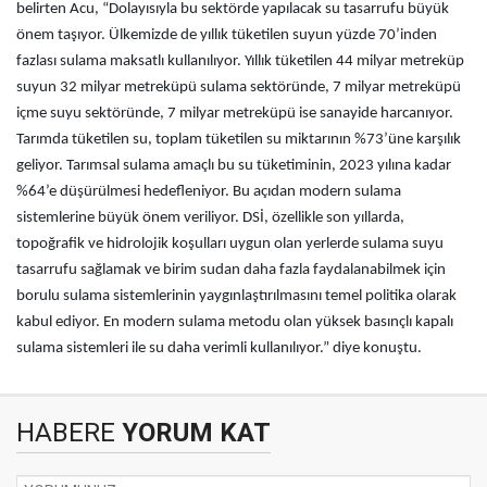
belirten Acu, “Dolayısıyla bu sektörde yapılacak su tasarrufu büyük
önem taşıyor. Ülkemizde de yıllık tüketilen suyun yüzde 70’inden
fazlası sulama maksatlı kullanılıyor. Yıllık tüketilen 44 milyar metreküp
suyun 32 milyar metreküpü sulama sektöründe, 7 milyar metreküpü
içme suyu sektöründe, 7 milyar metreküpü ise sanayide harcanıyor.
Tarımda tüketilen su, toplam tüketilen su miktarının %73’üne karşılık
geliyor. Tarımsal sulama amaçlı bu su tüketiminin, 2023 yılına kadar
%64’e düşürülmesi hedefleniyor. Bu açıdan modern sulama
sistemlerine büyük önem veriliyor. DSİ, özellikle son yıllarda,
topoğrafik ve hidrolojik koşulları uygun olan yerlerde sulama suyu
tasarrufu sağlamak ve birim sudan daha fazla faydalanabilmek için
borulu sulama sistemlerinin yaygınlaştırılmasını temel politika olarak
kabul ediyor. En modern sulama metodu olan yüksek basınçlı kapalı
sulama sistemleri ile su daha verimli kullanılıyor.” diye konuştu.
HABERE
YORUM KAT