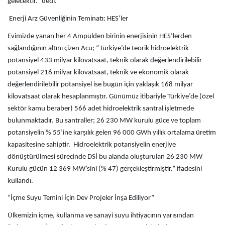
gelecektir.” dedi.
Enerji Arz Güvenliğinin Teminatı: HES’ler
Evimizde yanan her 4 Ampülden birinin enerjisinin HES’lerden
sağlandığının altını çizen Acu; “Türkiye’de teorik hidroelektrik
potansiyel 433 milyar kilovatsaat, teknik olarak değerlendirilebilir
potansiyel 216 milyar kilovatsaat, teknik ve ekonomik olarak
değerlendirilebilir potansiyel ise bugün için yaklaşık 168 milyar
kilovatsaat olarak hesaplanmıştır. Günümüz itibariyle Türkiye’de (özel
sektör kamu beraber) 566 adet hidroelektrik santral işletmede
bulunmaktadır. Bu santraller; 26 230 MW kurulu güce ve toplam
potansiyelin % 55’ine karşılık gelen 96 000 GWh yıllık ortalama üretim
kapasitesine sahiptir. Hidroelektrik potansiyelin enerjiye
dönüştürülmesi sürecinde DSİ bu alanda oluşturulan 26 230 MW
Kurulu gücün 12 369 MW’sini (% 47) gerçekleştirmiştir.” ifadesini
kullandı.
“İçme Suyu Temini İçin Dev Projeler İnşa Ediliyor”
Ülkemizin içme, kullanma ve sanayi suyu ihtiyacının yarısından