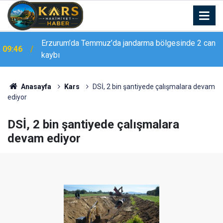
Erzurum Emniyeti’nden ’Düğün Konvoyu’ uyarısı:
09:45
"Sevinç hüzne dönüşmesin"
Anasayfa
Kars
DSİ, 2 bin şantiyede çalışmalara devam
ediyor
DSİ, 2 bin şantiyede çalışmalara
devam ediyor