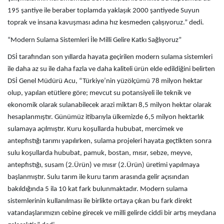
195 şantiye ile beraber toplamda yaklaşık 2000 şantiyede Suyun
toprak ve insana kavuşması adına hız kesmeden çalışıyoruz.” dedi.
“Modern Sulama Sistemleri İle Milli Gelire Katkı Sağlıyoruz”
DSİ tarafından son yıllarda hayata geçirilen modern sulama sistemleri
ile daha az su ile daha fazla ve daha kaliteli ürün elde edildiğini belirten
DSİ Genel Müdürü Acu, “Türkiye’nin yüzölçümü 78 milyon hektar
olup, yapılan etütlere göre; mevcut su potansiyeli ile teknik ve
ekonomik olarak sulanabilecek arazi miktarı 8,5 milyon hektar olarak
hesaplanmıştır. Günümüz itibarıyla ülkemizde 6,5 milyon hektarlık
sulamaya açılmıştır. Kuru koşullarda hububat, mercimek ve
antepfıstığı tarımı yapılırken, sulama projeleri hayata geçtikten sonra
sulu koşullarda hububat, pamuk, bostan, mısır, sebze, meyve,
antepfıstığı, susam (2.Ürün) ve mısır (2.Ürün) üretimi yapılmaya
başlanmıştır. Sulu tarım ile kuru tarım arasında gelir açısından
bakıldığında 5 ila 10 kat fark bulunmaktadır. Modern sulama
sistemlerinin kullanılması ile birlikte ortaya çıkan bu fark direkt
vatandaşlarımızın cebine girecek ve milli gelirde ciddi bir artış meydana