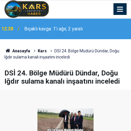
12:38
Bıçaklı kavga: 1’i ağır, 2 yaralı
14 yaşındaki Buğra limonata satarak asgari ücretin
12:33
üç katı kazandı
Anasayfa
Kars
DSİ 24. Bölge Müdürü Dündar, Doğu
Iğdır sulama kanalı inşaatını inceledi
DSİ 24. Bölge Müdürü Dündar, Doğu
Iğdır sulama kanalı inşaatını inceledi