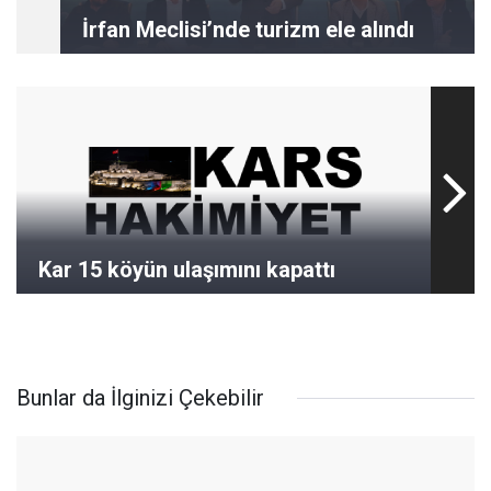
İrfan Meclisi’nde turizm ele alındı
Kar 15 köyün ulaşımını kapattı
Bunlar da İlginizi Çekebilir