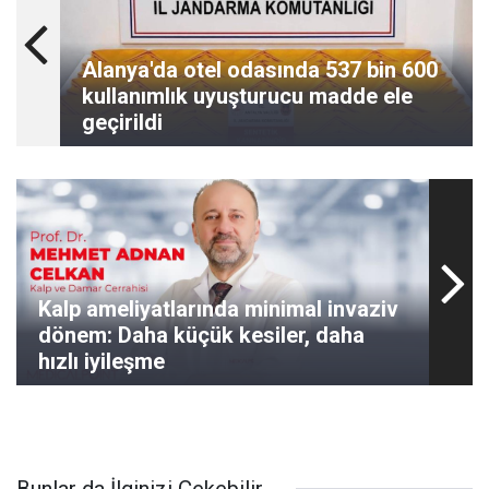
Alanya'da otel odasında 537 bin 600
kullanımlık uyuşturucu madde ele
geçirildi
Kalp ameliyatlarında minimal invaziv
dönem: Daha küçük kesiler, daha
hızlı iyileşme
Bunlar da İlginizi Çekebilir