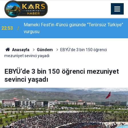
Kars-Akyaka yolcu treni arızalandı, hemzemin
22:39
geçitte araç kuyruğu oluştu
Anasayfa
Gündem
EBYÜ’de 3 bin 150 öğrenci
mezuniyet sevinci yaşadı
EBYÜ’de 3 bin 150 öğrenci mezuniyet
sevinci yaşadı