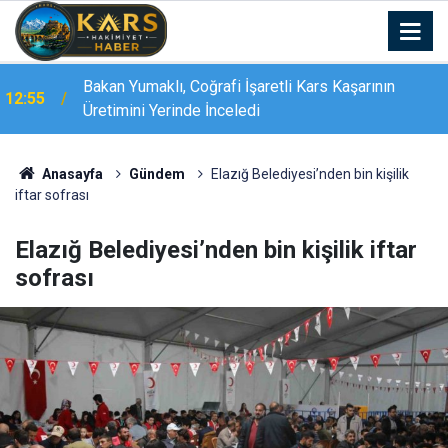
Bakan Yumaklı Kars’ta GEKİS’i tanıttı: Büyükbaş
12:55
hayvancılıkta "dijital kimlik" dönemi başladı
Anasayfa
Gündem
Elazığ Belediyesi’nden bin kişilik
iftar sofrası
Elazığ Belediyesi’nden bin kişilik iftar
sofrası