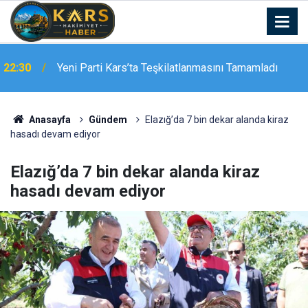
Meteoroloji 16. Bölge Müdürlüğü’nden Kars İçin
22:10
Kuvvetli Yağış Uyarısı
Anasayfa
Gündem
Elazığ’da 7 bin dekar alanda kiraz
hasadı devam ediyor
Elazığ’da 7 bin dekar alanda kiraz
hasadı devam ediyor