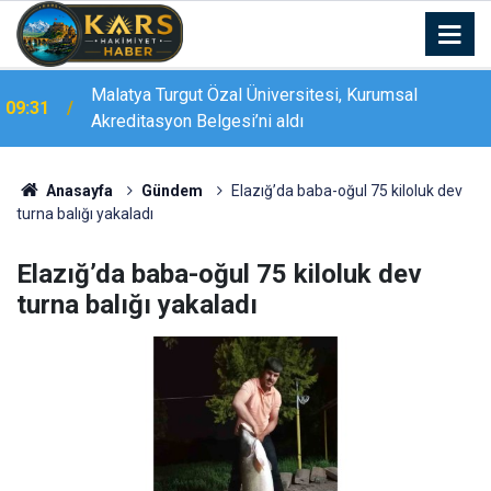
Malatya Turgut Özal Üniversitesi, Kurumsal
09:31
Akreditasyon Belgesi’ni aldı
TÖTM’de modern endoskopi odasının açılışı
09:28
gerçekleştirildi
Anasayfa
Gündem
Elazığ’da baba-oğul 75 kiloluk dev
turna balığı yakaladı
Elazığ’da baba-oğul 75 kiloluk dev
turna balığı yakaladı