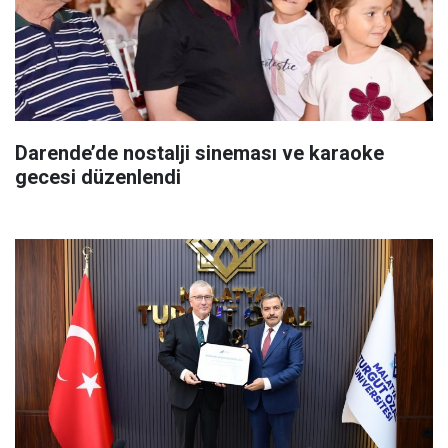
Darende’de nostalji sineması ve karaoke
gecesi düzenlendi