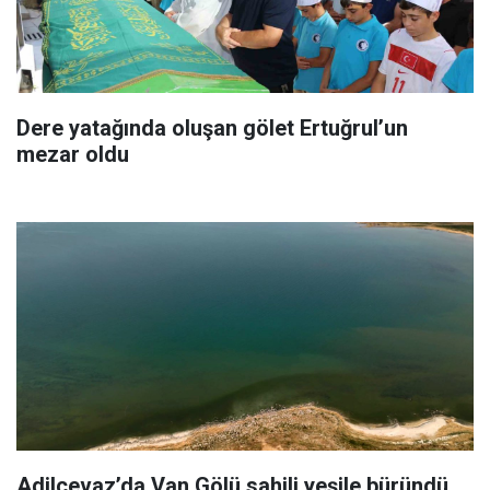
Dere yatağında oluşan gölet Ertuğrul’un
mezar oldu
Adilcevaz’da Van Gölü sahili yeşile büründü