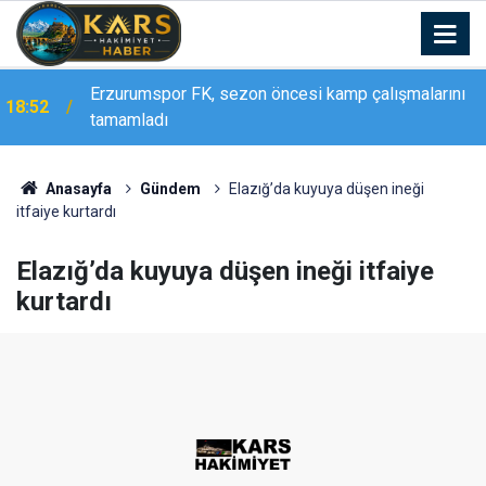
Erzurumspor FK, sezon öncesi kamp çalışmalarını
18:52
tamamladı
Anasayfa
Gündem
Elazığ’da kuyuya düşen ineği
itfaiye kurtardı
Elazığ’da kuyuya düşen ineği itfaiye
kurtardı