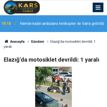
18:18
Hamile kadın ambulans helikopter ile Van’a getirildi
Anasayfa
Gündem
Elazığ’da motosiklet devrildi: 1
yaralı
Elazığ’da motosiklet devrildi: 1 yaralı