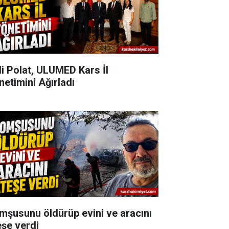
li Polat, ULUMED Kars İl
netimini Ağırladı
mşusunu öldürüp evini ve aracını
eşe verdi