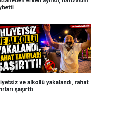
staneden erken ayrıldı, hafızasını
ybetti
iyetsiz ve alkollü yakalandı, rahat
ırları şaşırttı