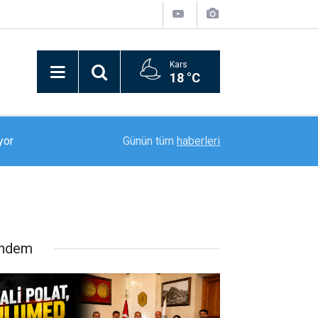
Kars
18 °C
18:52
Erzurumspor FK, sezon öncesi kamp çalışmalar
Günün tüm
haberleri
ndem