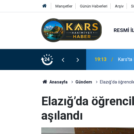
Manşetler
Günün Haberleri
Arşiv
S
RESMI İ
i Devrildi, Mahalle Sakinleri Önlem Bekliyor
24
19:10
Aile ve
Anasayfa
Gündem
Elazığ’da öğrencile
Elazığ’da öğrencil
aşılandı