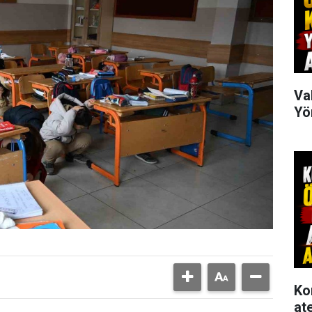
Va
Yö
Ko
at