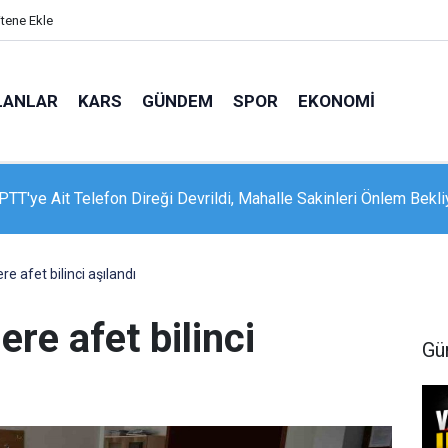
itene Ekle
LANLAR
KARS
GÜNDEM
SPOR
EKONOMI
 Sosyal Hizmetler Bakanı Göktaş Van’da
re afet bilinci aşılandı
ere afet bilinci
Gü