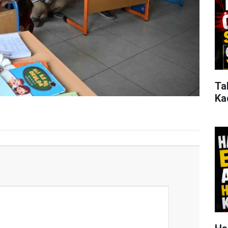
Ta
Ka