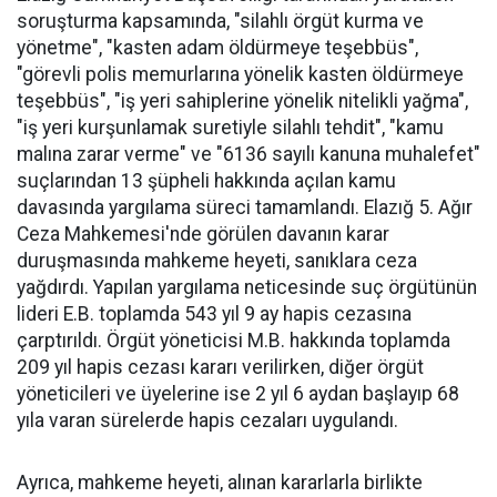
soruşturma kapsamında, "silahlı örgüt kurma ve
yönetme", "kasten adam öldürmeye teşebbüs",
"görevli polis memurlarına yönelik kasten öldürmeye
teşebbüs", "iş yeri sahiplerine yönelik nitelikli yağma",
"iş yeri kurşunlamak suretiyle silahlı tehdit", "kamu
malına zarar verme" ve "6136 sayılı kanuna muhalefet"
suçlarından 13 şüpheli hakkında açılan kamu
davasında yargılama süreci tamamlandı. Elazığ 5. Ağır
Ceza Mahkemesi'nde görülen davanın karar
duruşmasında mahkeme heyeti, sanıklara ceza
yağdırdı. Yapılan yargılama neticesinde suç örgütünün
lideri E.B. toplamda 543 yıl 9 ay hapis cezasına
çarptırıldı. Örgüt yöneticisi M.B. hakkında toplamda
209 yıl hapis cezası kararı verilirken, diğer örgüt
yöneticileri ve üyelerine ise 2 yıl 6 aydan başlayıp 68
yıla varan sürelerde hapis cezaları uygulandı.
Ayrıca, mahkeme heyeti, alınan kararlarla birlikte