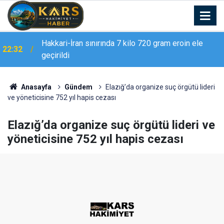
Hakkari-İran sınırında 7 kilo 720 gram eroin ele
22:32
geçirildi
Erzurum Adliyesi’nde yangın: 2 kişi dumandan
21:02
etkilendi
Anasayfa
Gündem
Elazığ’da organize suç örgütü lideri
ve yöneticisine 752 yıl hapis cezası
Elazığ’da organize suç örgütü lideri ve
yöneticisine 752 yıl hapis cezası