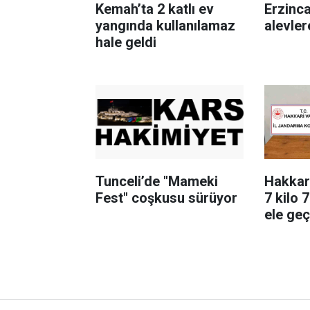
Kemah’ta 2 katlı ev
Erzinc
yangında kullanılamaz
alevler
hale geldi
Tunceli’de "Mameki
Hakkari
Fest" coşkusu sürüyor
7 kilo 
ele geçi