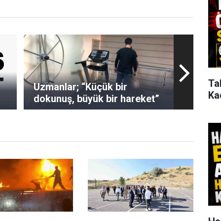
Ta
Uzmanlar; “Küçük bir
Ka
dokunuş, büyük bir hareket”