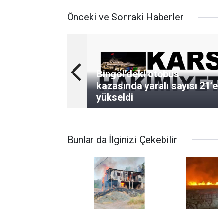
Önceki ve Sonraki Haberler
Bingöl’deki otobüs
kazasında yaralı sayısı 21’e
yükseldi
Bunlar da İlginizi Çekebilir