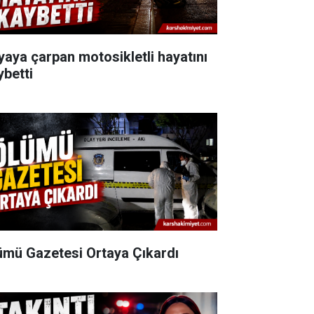
yaya çarpan motosikletli hayatını
ybetti
ümü Gazetesi Ortaya Çıkardı