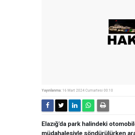
Yayınlanma:
16 Mart 2024 Cumartesi 00:10
Elazığ'da park halindeki otomobild
müdahalesiyle söndürülürken ara