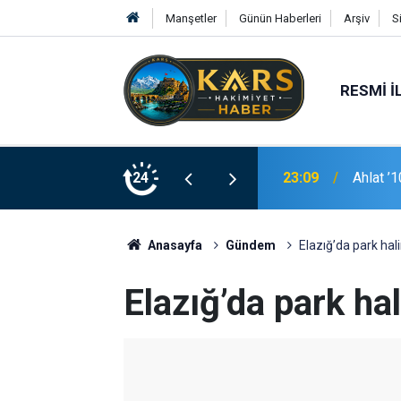
Manşetler
Günün Haberleri
Arşiv
S
RESMI İ
23:09
Ahlat ’
24
22:44
Tunceli
Anasayfa
Gündem
Elazığ’da park hal
Elazığ’da park ha