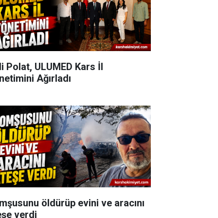
li Polat, ULUMED Kars İl
netimini Ağırladı
mşusunu öldürüp evini ve aracını
eşe verdi