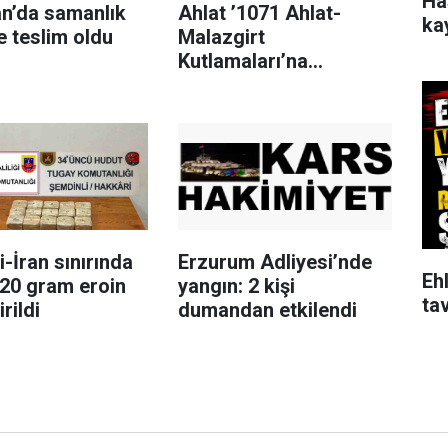
Ha
an’da samanlık
Ahlat ’1071 Ahlat-
ka
e teslim oldu
Malazgirt
Kutlamaları’na
hazırlanıyor
-İran sınırında
Erzurum Adliyesi’nde
Ehl
720 gram eroin
yangın: 2 kişi
tav
rildi
dumandan etkilendi