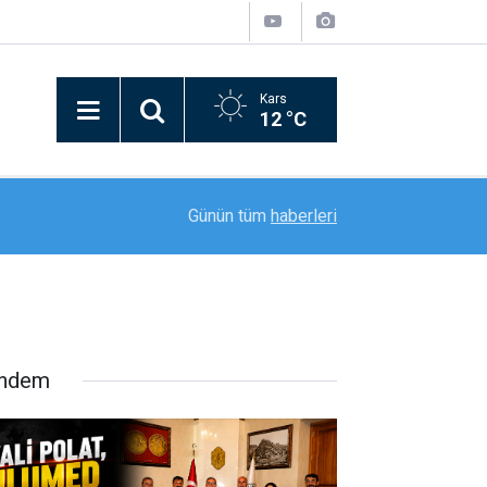
Kars
12 °C
22:32
Hakkari-İran sınırında 7 kilo 720 gram eroin ele g
Günün tüm
haberleri
ndem