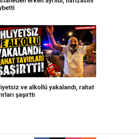
staneden erken ayrıldı, hafızasını
ybetti
iyetsiz ve alkollü yakalandı, rahat
ırları şaşırttı