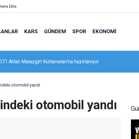
itene Ekle
LANLAR
KARS
GÜNDEM
SPOR
EKONOMI
1071 Ahlat-Malazgirt Kutlamaları’na hazırlanıyor
’de "Mameki Fest" coşkusu sürüyor
indeki otomobil yandı
lindeki otomobil yandı
Gü