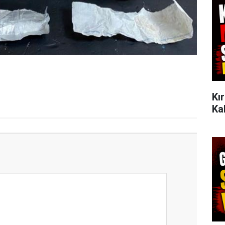
Kı
Ka