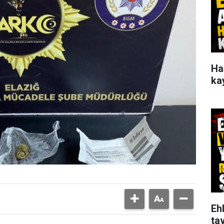
Ha
ka
Ehl
tav