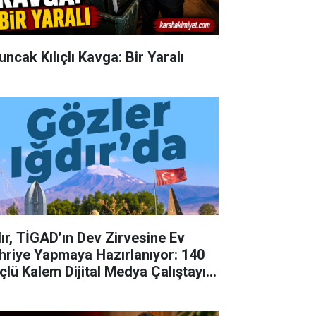
uncak Kılıçlı Kavga: Bir Yaralı
dır, TİGAD’ın Dev Zirvesine Ev
hriye Yapmaya Hazırlanıyor: 140
çlü Kalem Dijital Medya Çalıştayı
in Doğu'nun Kapısında!