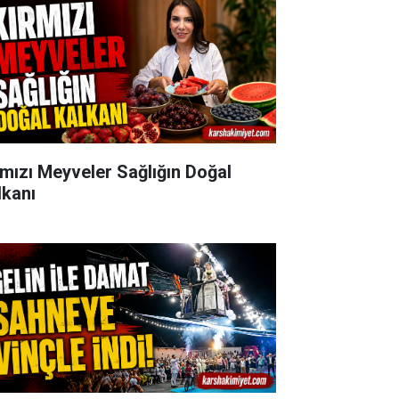
rmızı Meyveler Sağlığın Doğal
lkanı