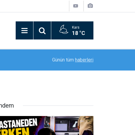
Kars
18 °C
20:56
Hazırlık Maçı: Elazığspor: 2 - Ayvalıkgücü Beled
Günün tüm
haberleri
ndem