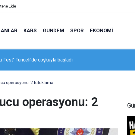
itene Ekle
LANLAR
KARS
GÜNDEM
SPOR
EKONOMI
 Fest" Tunceli’de coşkuyla başladı
ucu operasyonu: 2 tutuklama
rucu operasyonu: 2
Gü