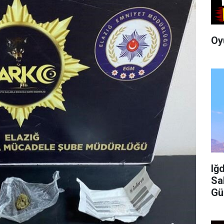
Oy
Iğ
Sa
Gü
İç