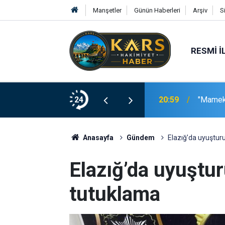
Manşetler
Günün Haberleri
Arşiv
S
RESMI İ
ş uygulaması
24
20:59
"Mameki
Anasayfa
Gündem
Elazığ’da uyuştur
Elazığ’da uyuştu
tutuklama