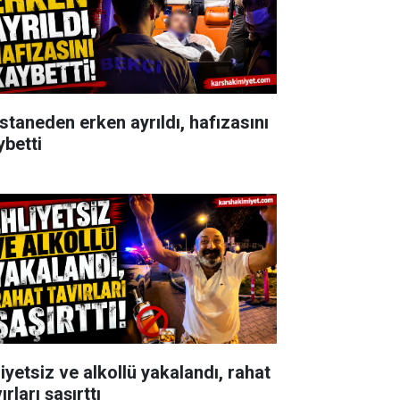
staneden erken ayrıldı, hafızasını
ybetti
iyetsiz ve alkollü yakalandı, rahat
ırları şaşırttı