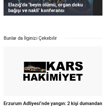
Elazığ’da ’beyin ölümü, organ doku
bağışı ve nakli’ konferansı
Bunlar da İlginizi Çekebilir
Erzurum Adliyesi’nde yangın: 2 kişi dumandan