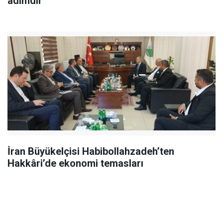
adımdır"
İran Büyükelçisi Habibollahzadeh’ten
Hakkâri’de ekonomi temasları