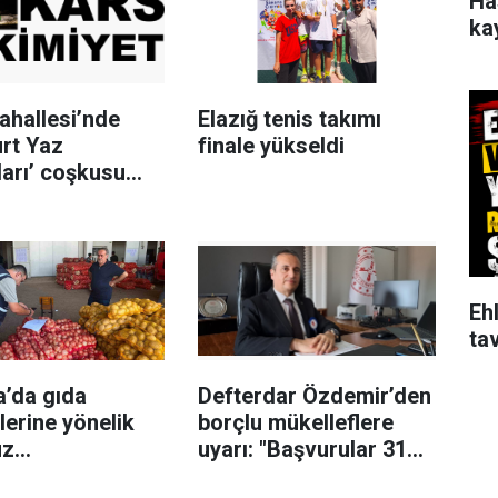
Ha
ka
ahallesi’nde
Elazığ tenis takımı
urt Yaz
finale yükseldi
arı’ coşkusu
ı
Ehl
tav
a’da gıda
Defterdar Özdemir’den
lerine yönelik
borçlu mükelleflere
z
uyarı: "Başvurular 31
lerinde 544 bin
Ağustos’ta sona