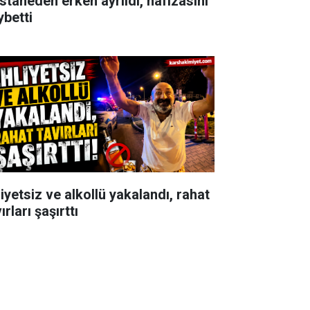
staneden erken ayrıldı, hafızasını
ybetti
iyetsiz ve alkollü yakalandı, rahat
ırları şaşırttı