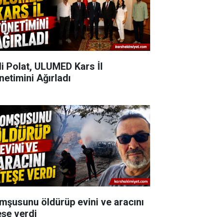
li Polat, ULUMED Kars İl
netimini Ağırladı
mşusunu öldürüp evini ve aracını
eşe verdi