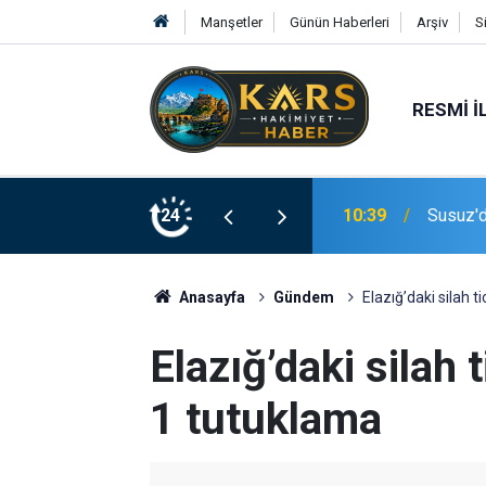
Manşetler
Günün Haberleri
Arşiv
S
RESMI İ
10:39
Susuz'd
24
10:37
Her gün
Anasayfa
Gündem
Elazığ’daki silah 
Elazığ’daki silah
1 tutuklama