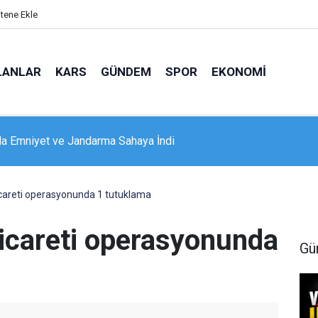
itene Ekle
LANLAR
KARS
GÜNDEM
SPOR
EKONOMI
a Emniyet ve Jandarma Sahaya İndi
 kaza olan bulvarda, esnaflar korkudan işyerlerinin önünde otura
ticareti operasyonunda 1 tutuklama
 ticareti operasyonunda
Gü