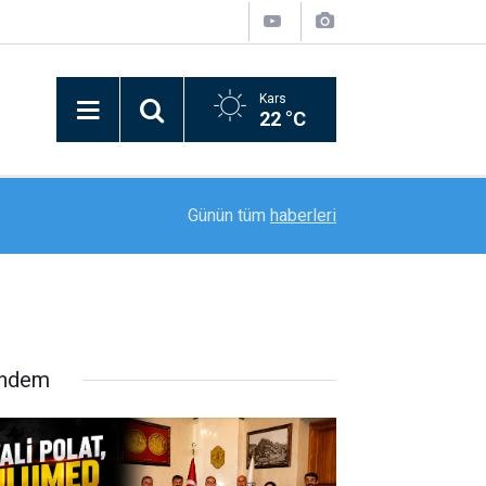
Kars
22 °C
Malatya’da gıda işletmelerine yönelik Temmuz 
mıyor
10:30
Günün tüm
haberleri
ceza
ndem