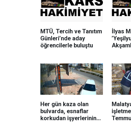
MTÜ, Tercih ve Tanıtım
İlyas M
Günleri’nde aday
’Yeşily
öğrencilerle buluştu
Akşaml
yaşand
Her gün kaza olan
Malaty
bulvarda, esnaflar
işletme
korkudan işyerlerinin
Temmu
önünde oturamıyor
denetim