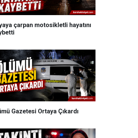
yaya çarpan motosikletli hayatını
ybetti
ümü Gazetesi Ortaya Çıkardı