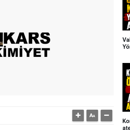
Va
Yö
Ko
at