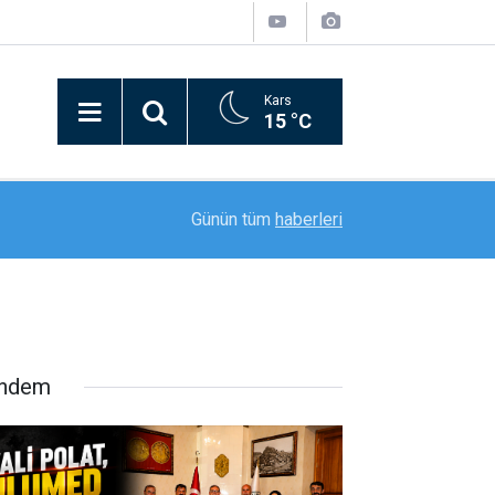
Kars
15 °C
20:11
Rektör Prof. Dr. Nusret Akpolat’tan Gana Büyükel
Günün tüm
haberleri
ndem