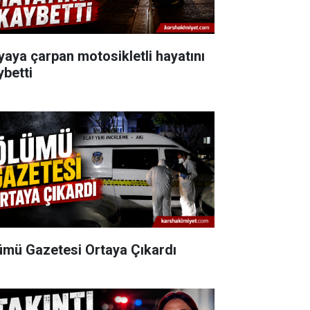
yaya çarpan motosikletli hayatını
ybetti
ümü Gazetesi Ortaya Çıkardı