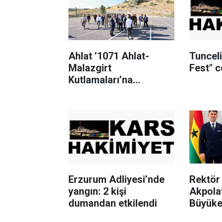
Ahlat ’1071 Ahlat-
Tuncel
Malazgirt
Fest" 
Kutlamaları’na
hazırlanıyor
Erzurum Adliyesi’nde
Rektör 
yangın: 2 kişi
Akpola
dumandan etkilendi
Büyükel