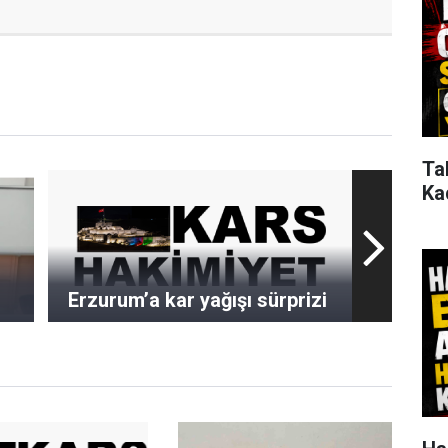
Ta
Ka
n
Erzurum’a kar yağışı sürprizi