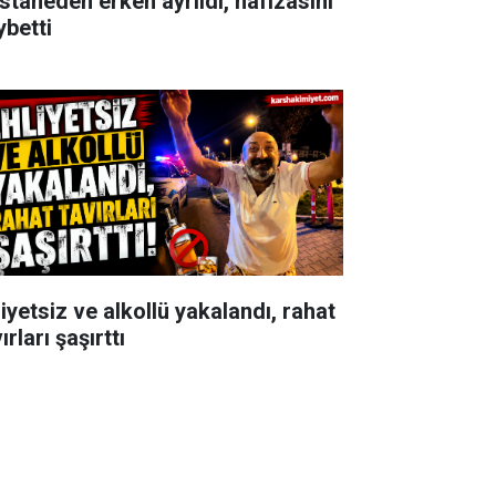
staneden erken ayrıldı, hafızasını
ybetti
iyetsiz ve alkollü yakalandı, rahat
ırları şaşırttı