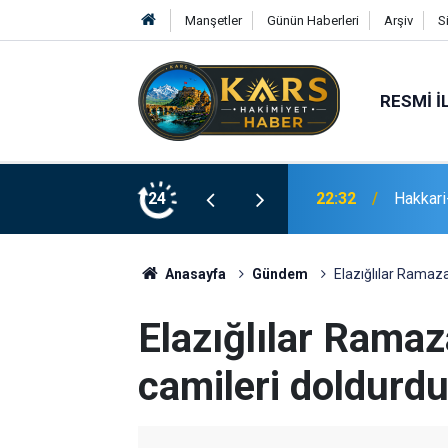
Manşetler
Günün Haberleri
Arşiv
S
RESMI İ
22:32
Hakkari-
24
21:02
Erzurum
Anasayfa
Gündem
Elazığlılar Ramaza
Elazığlılar Ramaz
camileri doldurd