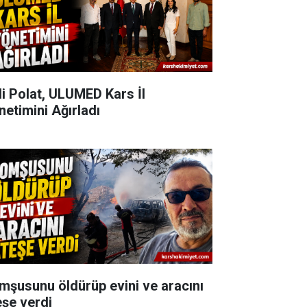
li Polat, ULUMED Kars İl
netimini Ağırladı
mşusunu öldürüp evini ve aracını
eşe verdi