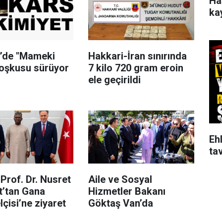
Ha
ka
i’de "Mameki
Hakkari-İran sınırında
coşkusu sürüyor
7 kilo 720 gram eroin
ele geçirildi
Ehl
tav
Prof. Dr. Nusret
Aile ve Sosyal
t’tan Gana
Hizmetler Bakanı
çisi’ne ziyaret
Göktaş Van’da