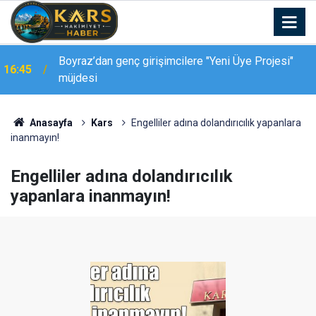
Palandöken Geçidi’nde feci kaza: 150 metrelik
16:37
uçuruma yuvarlandı
Anasayfa
Kars
Engelliler adına dolandırıcılık yapanlara
inanmayın!
Engelliler adına dolandırıcılık
yapanlara inanmayın!