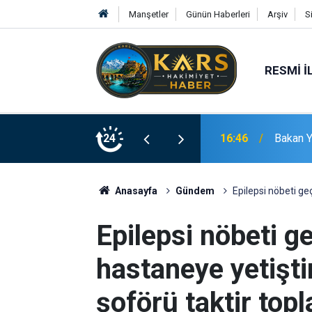
Manşetler
Günün Haberleri
Arşiv
S
RESMI İ
16:46
Bakan Y
24
16:45
Boyraz’
Anasayfa
Gündem
Epilepsi nöbeti ge
Epilepsi nöbeti g
hastaneye yetişti
şoförü taktir topl