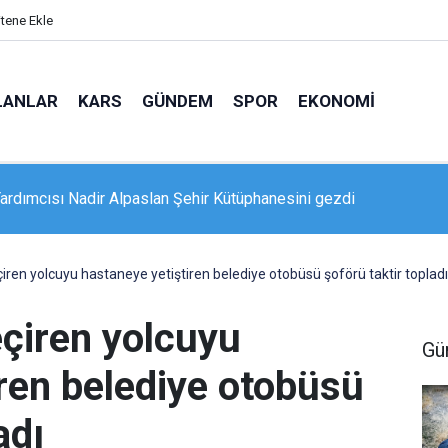
itene Ekle
LANLAR
KARS
GÜNDEM
SPOR
EKONOMI
ardımcısı Nadir Alpaslan Şehir Kütüphanesini gezdi
dan genç girişimcilere "Yeni Üye Projesi" müjdesi
çiren yolcuyu hastaneye yetiştiren belediye otobüsü şoförü taktir topladı
eçiren yolcuyu
Gü
ren belediye otobüsü
adı