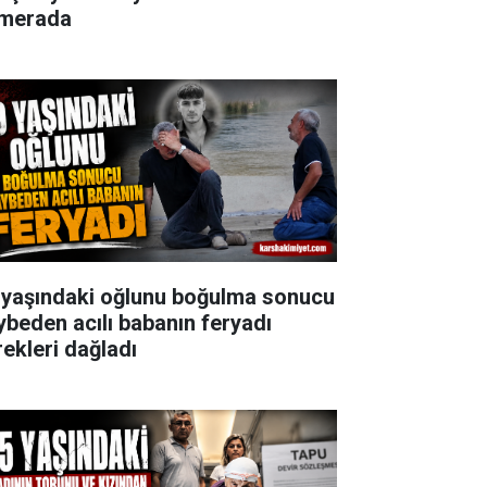
merada
 yaşındaki oğlunu boğulma sonucu
ybeden acılı babanın feryadı
rekleri dağladı