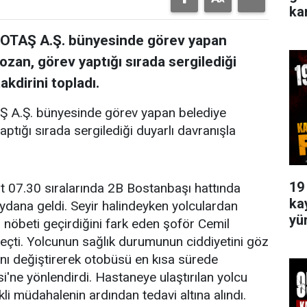
ka
MOTAŞ A.Ş. bünyesinde görev yapan
zan, görev yaptığı sırada sergilediği
akdirini topladı.
Ş A.Ş. bünyesinde görev yapan belediye
tığı sırada sergilediği duyarlı davranışla
19
aat 07.30 sıralarında 2B Bostanbaşı hattında
ka
dana geldi. Seyir halindeyken yolculardan
yü
i nöbeti geçirdiğini fark eden şoför Cemil
çti. Yolcunun sağlık durumunun ciddiyetini göz
ı değiştirerek otobüsü en kısa sürede
i'ne yönlendirdi. Hastaneye ulaştırılan yolcu
ekli müdahalenin ardından tedavi altına alındı.