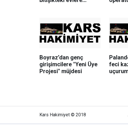
sıçramadan
söndürüldü
Boyraz’dan genç
Paland
girişimcilere "Yeni Üye
feci ka
Projesi" müjdesi
uçurum
Kars Hakimiyet © 2018