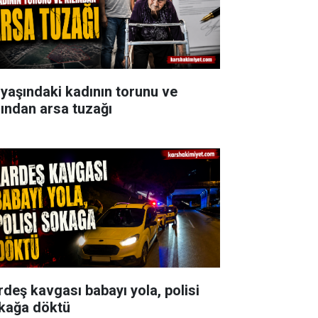
 yaşındaki kadının torunu ve
zından arsa tuzağı
rdeş kavgası babayı yola, polisi
kağa döktü