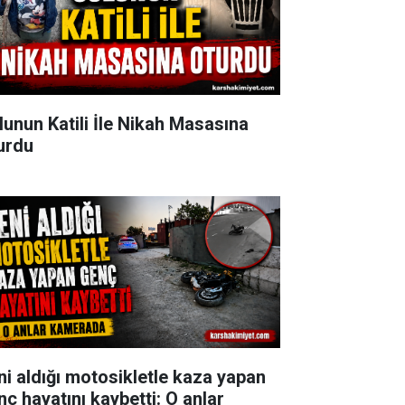
lunun Katili İle Nikah Masasına
urdu
ni aldığı motosikletle kaza yapan
nç hayatını kaybetti: O anlar