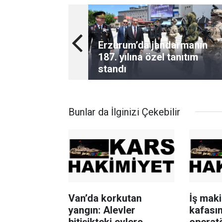
Erzurum’da jandarmanın
187. yılına özel tanıtım
standı
Bunlar da İlginizi Çekebilir
Van’da korkutan
İş mak
yangın: Alevler
kafasın
bitişikteki evlere
operatö