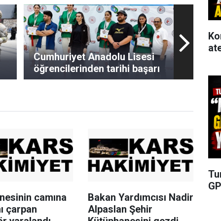
Ko
at
Cumhuriyet Anadolu Lisesi
öğrencilerinden tarihi başarı
Tu
GP
inesinin camına
Bakan Yardımcısı Nadir
ı çarpan
Alpaslan Şehir
r yaralandı
Kütüphanesini gezdi