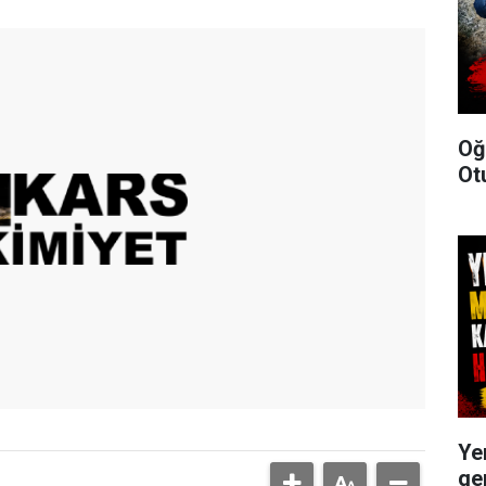
Oğ
Ot
Ye
ge