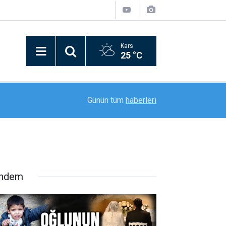
Kars
25 °C
16:37
Palandöken Geçidi’nde feci kaza: 150 metrelik 
Günün tüm
haberleri
ndem