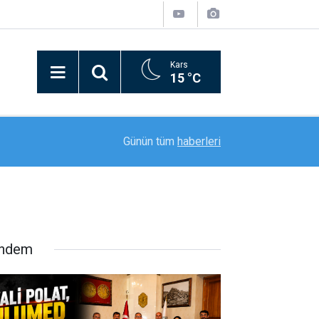
Kars
15 °C
20:11
Rektör Prof. Dr. Nusret Akpolat’tan Gana Büyükel
Günün tüm
haberleri
ndem