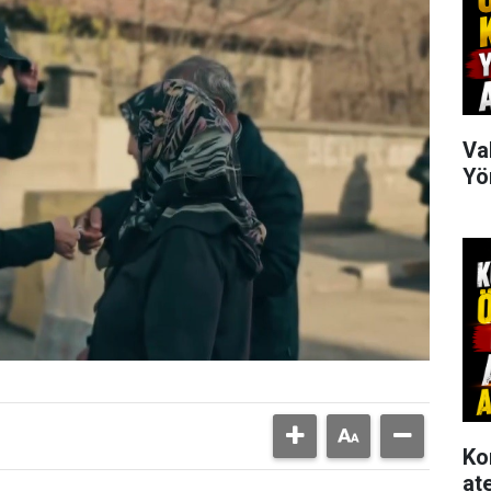
Va
Yö
Ko
at