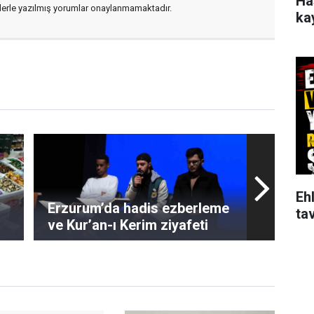
Ha
flerle yazılmış yorumlar onaylanmamaktadır.
ka
Ehl
Erzurum’da hadis ezberleme
tav
ve Kur’an-ı Kerim ziyafeti