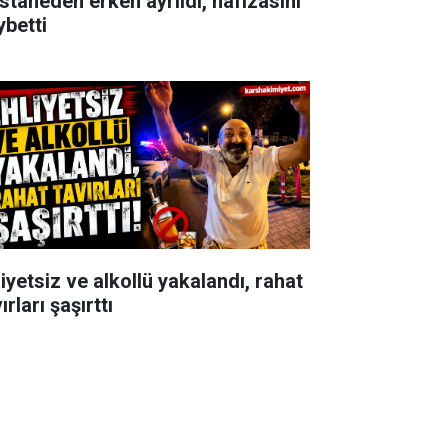
staneden erken ayrıldı, hafızasını
ybetti
iyetsiz ve alkollü yakalandı, rahat
ırları şaşırttı