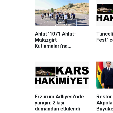
Ahlat ’1071 Ahlat-
Tuncel
Malazgirt
Fest" 
Kutlamaları’na
hazırlanıyor
Erzurum Adliyesi’nde
Rektör 
yangın: 2 kişi
Akpola
dumandan etkilendi
Büyükel