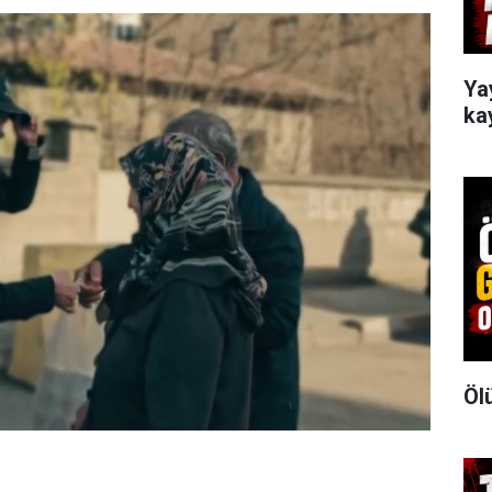
Ya
ka
Öl