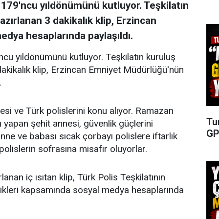
n 179'ncu yıldönümünü kutluyor. Teşkilatın
ırlanan 3 dakikalık klip, Erzincan
dya hesaplarında paylaşıldı.
'ncu yıldönümünü kutluyor. Teşkilatın kuruluş
kikalık klip, Erzincan Emniyet Müdürlüğü'nün
.
ilesi ve Türk polislerini konu alıyor. Ramazan
Tu
 yapan şehit annesi, güvenlik güçlerini
GP
ne ve babası sıcak çorbayı polislere iftarlık
olislerin sofrasına misafir oluyorlar.
an iç ısıtan klip, Türk Polis Teşkilatının
likleri kapsamında sosyal medya hesaplarında