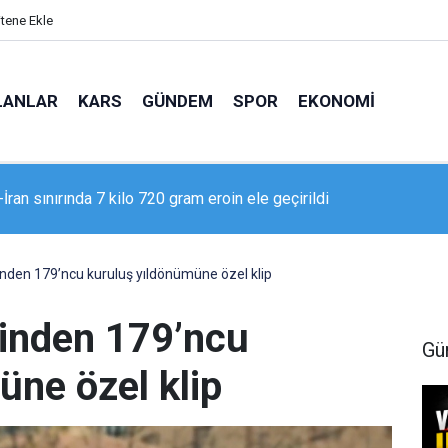
itene Ekle
LANLAR
KARS
GÜNDEM
SPOR
EKONOMI
 Adliyesi’nde yangın: 2 kişi dumandan etkilendi
nden 179’ncu kuruluş yıldönümüne özel klip
inden 179’ncu
Gü
üne özel klip