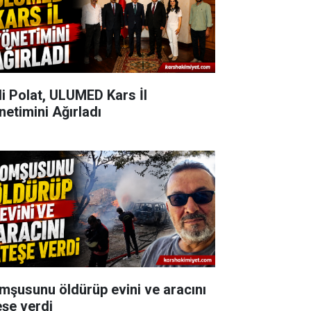
li Polat, ULUMED Kars İl
netimini Ağırladı
mşusunu öldürüp evini ve aracını
eşe verdi