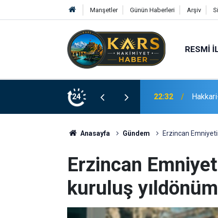
Manşetler
Günün Haberleri
Arşiv
S
RESMI İ
 gram eroin ele geçirildi
24
21:02
Erzurum
Anasayfa
Gündem
Erzincan Emniyeti
Erzincan Emniyet
kuruluş yıldönüm