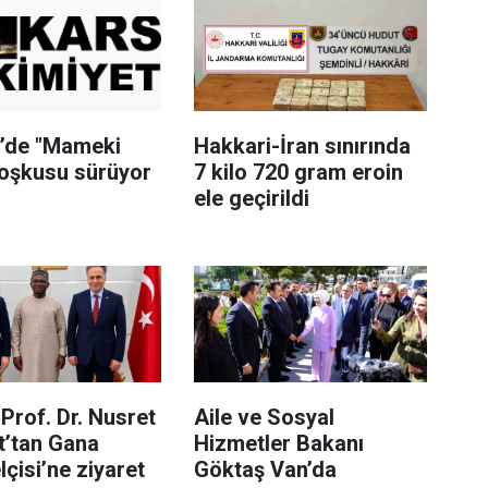
i’de "Mameki
Hakkari-İran sınırında
coşkusu sürüyor
7 kilo 720 gram eroin
ele geçirildi
Prof. Dr. Nusret
Aile ve Sosyal
t’tan Gana
Hizmetler Bakanı
çisi’ne ziyaret
Göktaş Van’da