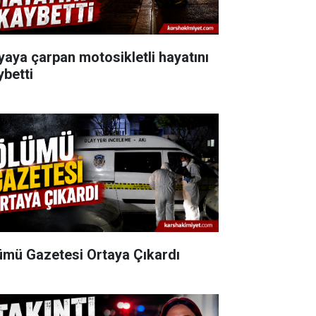
yaya çarpan motosikletli hayatını
ybetti
ümü Gazetesi Ortaya Çıkardı