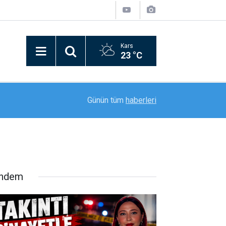
Kars
23 °C
12:37
Yeşilay Kars'tan Bağımlılıkla Mücadelede Farkın
Günün tüm
haberleri
ndem