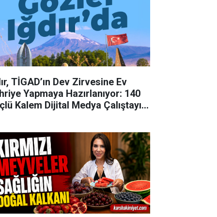
dır, TİGAD’ın Dev Zirvesine Ev
hriye Yapmaya Hazırlanıyor: 140
çlü Kalem Dijital Medya Çalıştayı
in Doğu'nun Kapısında!