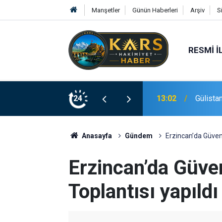
Manşetler
Günün Haberleri
Arşiv
S
RESMI İ
ki dalgıca tutuklama
24
12:50
Kars’ta 
Anasayfa
Gündem
Erzincan’da Güvenl
Erzincan’da Güven
Toplantısı yapıldı