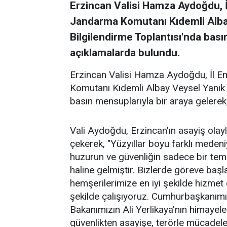
Erzincan Valisi Hamza Aydoğdu, 
Jandarma Komutanı Kıdemli Albay 
Bilgilendirme Toplantısı'nda bası
açıklamalarda bulundu.
Erzincan Valisi Hamza Aydoğdu, İl E
Komutanı Kıdemli Albay Veysel Yanık il
basın mensuplarıyla bir araya gelerek
Vali Aydoğdu, Erzincan'ın asayiş olayl
çekerek, "Yüzyıllar boyu farklı meden
huzurun ve güvenliğin sadece bir teme
haline gelmiştir. Bizlerde göreve başl
hemşerilerimize en iyi şekilde hizmet 
şekilde çalışıyoruz. Cumhurbaşkanımız
Bakanımızın Ali Yerlikaya'nın himayele
güvenlikten asayişe, terörle mücadel