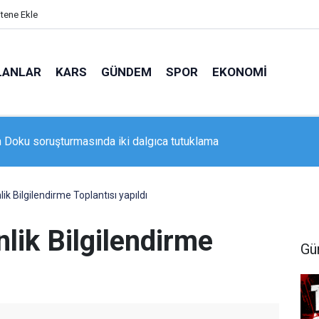
itene Ekle
LANLAR
KARS
GÜNDEM
SPOR
EKONOMI
arılı kovanlar mercek altında: Üreticilere yerinde teknik destek
ik Bilgilendirme Toplantısı yapıldı
lik Bilgilendirme
Gü