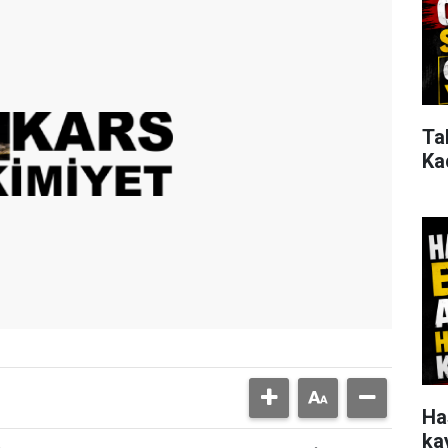
Ta
Ka
Ha
ka