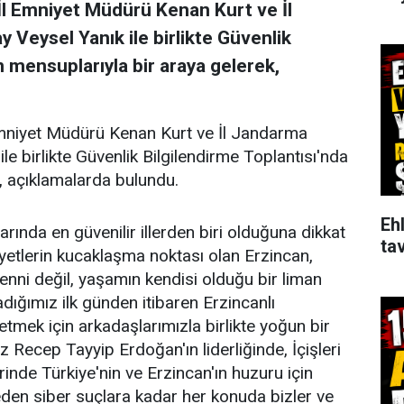
İl Emniyet Müdürü Kenan Kurt ve İl
Veysel Yanık ile birlikte Güvenlik
n mensuplarıyla bir araya gelerek,
mniyet Müdürü Kenan Kurt ve İl Jandarma
e birlikte Güvenlik Bilgilendirme Toplantısı'nda
, açıklamalarda bulundu.
Ehl
arında en güvenilir illerden biri olduğuna dikkat
tav
iyetlerin kucaklaşma noktası olan Erzincan,
nni değil, yaşamın kendisi olduğu bir liman
adığımız ilk günden itibaren Erzincanlı
etmek için arkadaşlarımızla birlikte yoğun bir
 Recep Tayyip Erdoğan'ın liderliğinde, İçişleri
rinde Türkiye'nin ve Erzincan'ın huzuru için
eden siber suçlara kadar her konuda bizler ve