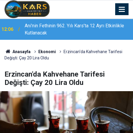
Ani’nin Fethinin 962. Yılı Kars’ta 12 Ayrı Etkinlikle
12:06
Kutlanacak
12:03
Uzgörür’de asfalt ve altyapı çalışmaları sürüyor
Anasayfa
Ekonomi
Erzincan'da Kahvehane Tarifesi
Değişti: Çay 20 Lira Oldu
Erzincan'da Kahvehane Tarifesi
Değişti: Çay 20 Lira Oldu