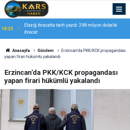
Elazığ ihracatta tarih yazdı: 298 milyon dolarlık
16:23
ihracat
16:21
Vali Polat, ULUMED Kars İl Yönetimini Ağırladı
Anasayfa
Gündem
Erzincan’da PKK/KCK propagandası
yapan firari hükümlü yakalandı
Erzincan’da PKK/KCK propagandası
yapan firari hükümlü yakalandı