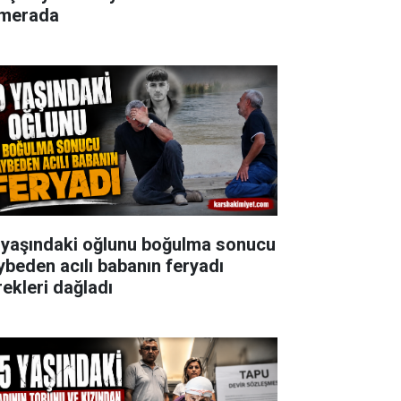
merada
 yaşındaki oğlunu boğulma sonucu
ybeden acılı babanın feryadı
rekleri dağladı