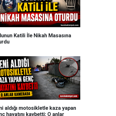
lunun Katili İle Nikah Masasına
urdu
ni aldığı motosikletle kaza yapan
nç hayatını kaybetti: O anlar