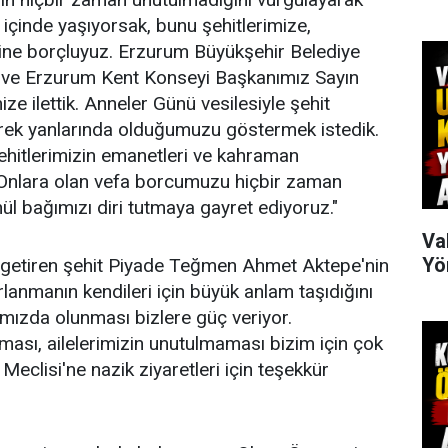
 içinde yaşıyorsak, bunu şehitlerimize,
erine borçluyuz. Erzurum Büyükşehir Belediye
ve Erzurum Kent Konseyi Başkanımız Sayın
ize ilettik. Anneler Günü vesilesiyle şehit
ederek yanlarında olduğumuzu göstermek istedik.
ehitlerimizin emanetleri ve kahraman
r. Onlara olan vefa borcumuzu hiçbir zaman
l bağımızı diri tutmaya gayret ediyoruz."
Va
Yö
 getiren şehit Piyade Teğmen Ahmet Aktepe'nin
rlanmanın kendileri için büyük anlam taşıdığını
ımızda olunması bizlere güç veriyor.
lması, ailelerimizin unutulmaması bizim için çok
eclisi'ne nazik ziyaretleri için teşekkür