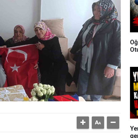
Oğ
Ot
Ye
ge