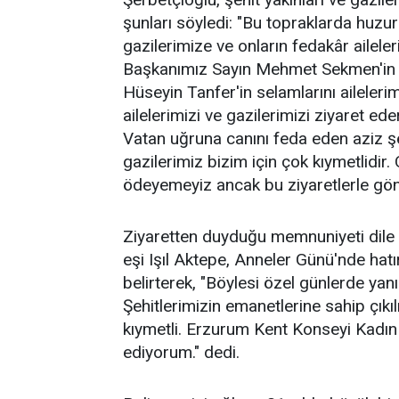
şunları söyledi: "Bu topraklarda huzur
gazilerimize ve onların fedakâr ailel
Başkanımız Sayın Mehmet Sekmen'in 
Hüseyin Tanfer'in selamlarını ailelerim
ailelerimizi ve gazilerimizi ziyaret 
Vatan uğruna canını feda eden aziz ş
gazilerimiz bizim için çok kıymetlidi
ödeyemeyiz ancak bu ziyaretlerle gönü
Ziyaretten duyduğu memnuniyeti dile
eşi Işıl Aktepe, Anneler Günü'nde hatı
belirterek, "Böylesi özel günlerde yan
Şehitlerimizin emanetlerine sahip çıkı
kıymetli. Erzurum Kent Konseyi Kadın M
ediyorum." dedi.