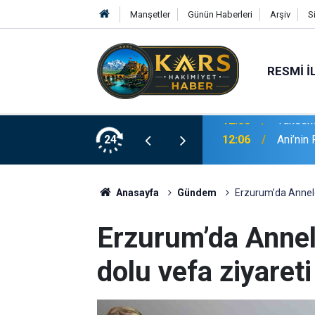
Manşetler
Günün Haberleri
Arşiv
S
RESMI İ
rağmen buğday hasadı mesaisi sürüyor
24
12:06
Ani’nin 
Anasayfa
Gündem
Erzurum’da Annele
Erzurum’da Anne
dolu vefa ziyareti