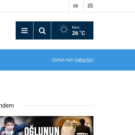
Kars
26 °C
12:03
Uzgörür’de asfalt ve altyapı çalışmaları sürüyor
Günün tüm
haberleri
ndem