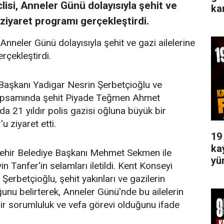
si, Anneler Günü dolayısıyla şehit ve
ka
r ziyaret programı gerçekleştirdi.
nneler Günü dolayısıyla şehit ve gazi ailelerine
rçekleştirdi.
Başkanı Yadigar Nesrin Şerbetçioğlu ve
kapsamında şehit Piyade Teğmen Ahmet
da 21 yıldır polis gazisi oğluna büyük bir
 ziyaret etti.
19
ka
şehir Belediye Başkanı Mehmet Sekmen ile
yü
Tanfer'in selamları iletildi. Kent Konseyi
erbetçioğlu, şehit yakınları ve gazilerin
unu belirterek, Anneler Günü'nde bu ailelerin
bir sorumluluk ve vefa görevi olduğunu ifade