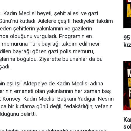
 Kadın Meclisi heyeti, şehit ailesi ve gazi
Günü'nü kutladı. Ailelere çeşitli hediyeler takdim
den şehitlerin yakınlarının ve gazilerin
ında olduğunu vurguladı. Programın en
95
lis memuruna Türk bayrağı takdim edilmesi
kı
edilen bayrağı gören gazi polis memuru,
arına boğuldu. Ziyarette bulunanlar da bu
şadı.
 eşi Işıl Aktepe'ye de Kadın Meclisi adına
elerinin emaneti olan yakınlarının her zaman baş
nt Konseyi Kadın Meclisi Başkanı Yadigar Nesrin
ca bir kutlama günü değil; fedakârlığın, vefanın
lduğunu belirtti.
Ka
so
erin hiçbir zaman unutulmadığını vurgulayarak