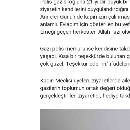
Polis gazisi oğluna 21 yıldır büyük b
ziyaretin kendilerini duygulandırdığını
Anneler Günü'nde kapımızın çalınması
anlamlı. Evladım için gösterilen bu ve
Emeği geçen herkesten Allah razı olsu
Gazi polis memuru ise kendisine takd
yaşadı. Kısa bir teşekkürde bulunan 
çok güzel. Teşekkür ederim." ifadelerin
Kadın Meclisi üyeleri, ziyaretlerde ail
gazilerin toplumun ortak değeri oldu
gerçekleştirilen ziyaretler, hediye tak