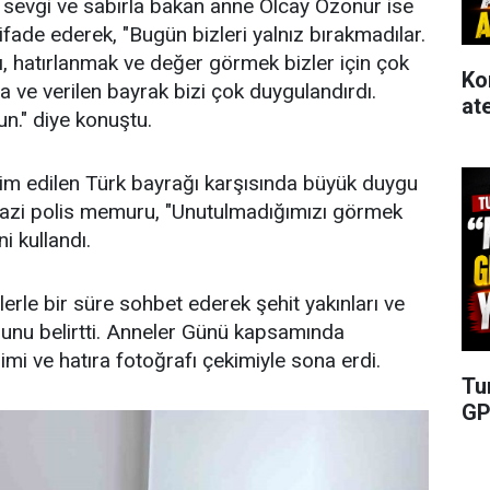
ir sevgi ve sabırla bakan anne Olcay Özonur ise
 ifade ederek, "Bugün bizleri yalnız bırakmadılar.
, hatırlanmak ve değer görmek bizler için çok
Ko
fa ve verilen bayrak bizi çok duygulandırdı.
at
n." diye konuştu.
im edilen Türk bayrağı karşısında büyük duygu
gazi polis memuru, "Unutulmadığımızı görmek
i kullandı.
elerle bir süre sohbet ederek şehit yakınları ve
ğunu belirtti. Anneler Günü kapsamında
dimi ve hatıra fotoğrafı çekimiyle sona erdi.
Tu
GP