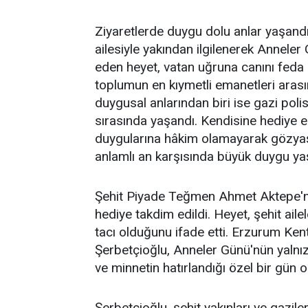
Ziyaretlerde duygu dolu anlar yaşandı.
ailesiyle yakından ilgilenerek Anneler 
eden heyet, vatan uğruna canını feda e
toplumun en kıymetli emanetleri aras
duygusal anlarından biri ise gazi po
sırasında yaşandı. Kendisine hediye 
duygularına hâkim olamayarak gözyaşl
anlamlı an karşısında büyük duygu ya
Şehit Piyade Teğmen Ahmet Aktepe'nin
hediye takdim edildi. Heyet, şehit ail
tacı olduğunu ifade etti. Erzurum Ke
Şerbetçioğlu, Anneler Günü'nün yalnız
ve minnetin hatırlandığı özel bir gün o
Şerbetçioğlu, şehit yakınları ve gazil