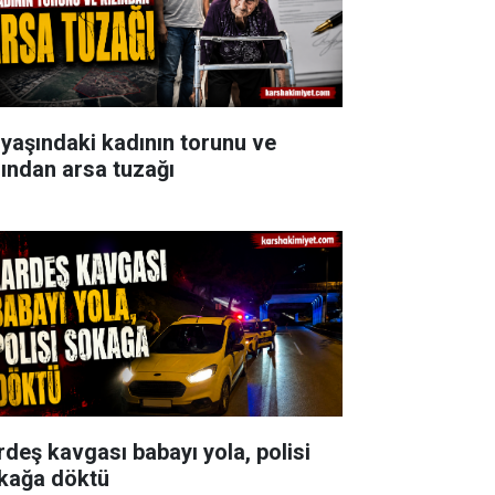
 yaşındaki kadının torunu ve
zından arsa tuzağı
rdeş kavgası babayı yola, polisi
kağa döktü