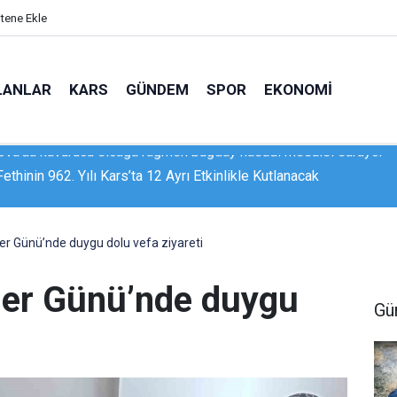
itene Ekle
LANLAR
KARS
GÜNDEM
SPOR
EKONOMI
Fethinin 962. Yılı Kars’ta 12 Ayrı Etkinlikle Kutlanacak
r Günü’nde duygu dolu vefa ziyareti
ler Günü’nde duygu
Gü