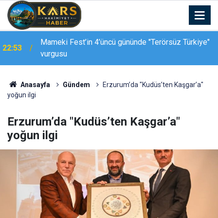
Mameki Fest’in 4’üncü gününde "Terörsüz Türkiye"
22:53
vurgusu
Kars-Akyaka yolcu treni arızalandı, hemzemin
22:39
geçitte araç kuyruğu oluştu
Anasayfa
Gündem
Erzurum’da "Kudüs’ten Kaşgar’a"
yoğun ilgi
Erzurum’da "Kudüs’ten Kaşgar’a"
yoğun ilgi