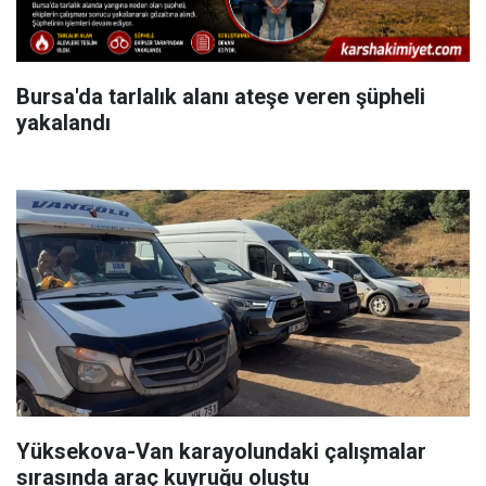
Bursa'da tarlalık alanı ateşe veren şüpheli
yakalandı
Yüksekova-Van karayolundaki çalışmalar
sırasında araç kuyruğu oluştu