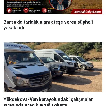
Bursa'da tarlalık alanı ateşe veren şüpheli
yakalandı
Yüksekova-Van karayolundaki çalışmalar
sırasında araç kuyruğu oluştu