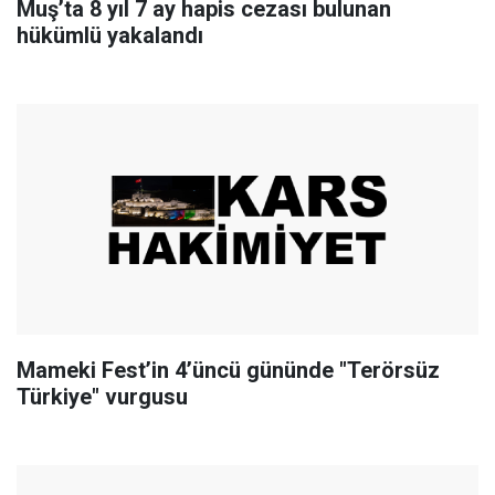
Muş’ta 8 yıl 7 ay hapis cezası bulunan
hükümlü yakalandı
Mameki Fest’in 4’üncü gününde "Terörsüz
Türkiye" vurgusu