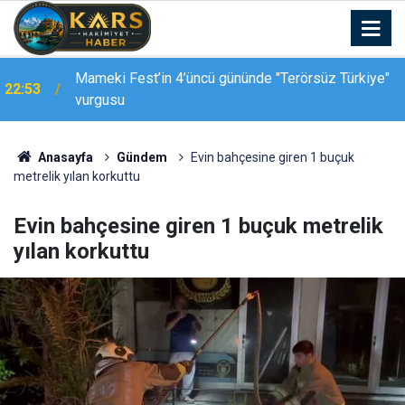
Mameki Fest’in 4’üncü gününde "Terörsüz Türkiye"
22:53
vurgusu
Kars-Akyaka yolcu treni arızalandı, hemzemin
22:39
geçitte araç kuyruğu oluştu
Anasayfa
Gündem
Evin bahçesine giren 1 buçuk
metrelik yılan korkuttu
Evin bahçesine giren 1 buçuk metrelik
yılan korkuttu