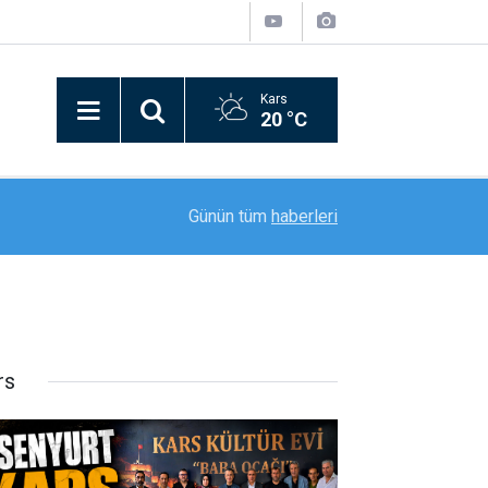
Kars
20 °C
10:15
Kars’ta bayrak gururu: Türk bayrağı köyün zirves
Günün tüm
haberleri
rs