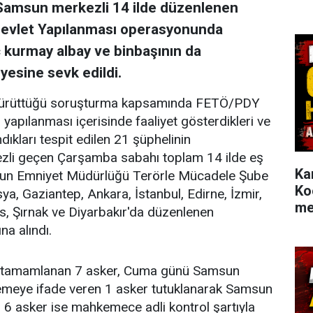
 Samsun merkezli 14 ilde düzenlenen
 Devlet Yapılanması operasyonunda
ç kurmay albay ve binbaşının da
esine sevk edildi.
 yürüttüğü soruşturma kapsamında FETÖ/PDY
yapılanması içerisinde faaliyet gösterdikleri ve
ıkları tespit edilen 21 şüphelinin
zli geçen Çarşamba sabahı toplam 14 ilde eş
Ka
sun Emniyet Müdürlüğü Terörle Mücadele Şube
Ko
, Gaziantep, Ankara, İstanbul, Edirne, İzmir,
me
s, Şırnak ve Diyarbakır'da düzenlenen
na alındı.
 tamamlanan 7 asker, Cuma günü Samsun
kemeye ifade veren 1 asker tutuklanarak Samsun
, 6 asker ise mahkemece adli kontrol şartıyla