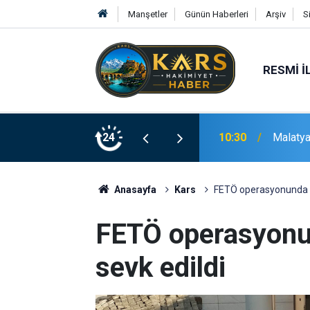
Manşetler
Günün Haberleri
Arşiv
S
RESMI İ
büsündeki ilginç kavgası kamerada
24
10:27
Akhundz
Anasayfa
Kars
FETÖ operasyonunda 12
FETÖ operasyonu
sevk edildi