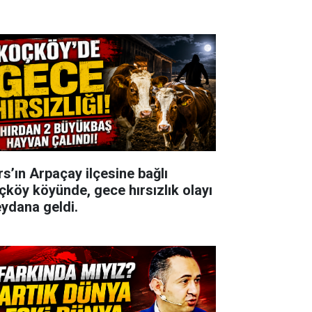
rs’ın Arpaçay ilçesine bağlı
çköy köyünde, gece hırsızlık olayı
ydana geldi.