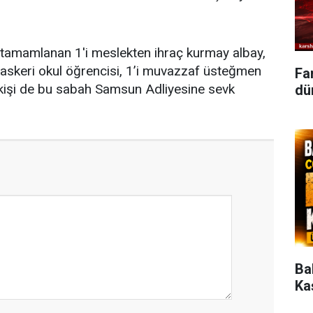
amamlanan 1'i meslekten ihraç kurmay albay,
’i askeri okul öğrencisi, 1’i muvazzaf üsteğmen
Fa
kişi de bu sabah Samsun Adliyesine sevk
dün
Ba
Ka