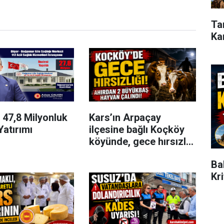
Ta
Ka
 47,8 Milyonluk
Kars’ın Arpaçay
Yatırımı
ilçesine bağlı Koçköy
köyünde, gece hırsızlık
olayı meydana geldi.
Ba
Kr