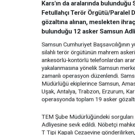
Kars'ın da aralarında bulunduğu
Fetullahçı Terör Örgütü/Paralel
gözaltına alınan, meslekten ihra
bulunduğu 12 asker Samsun Adliy
Samsun Cumhuriyet Başsavcılığının
silahlı terör örgütünün mahrem askeri 
ankesörlü-kontörlü telefonlardan arand
yakalanmasına yönelik Samsun merke
zamanlı operasyon düzenlendi. Sam
Müdürlüğü ekiplerince Samsun, Amasya
Uşak, Antalya, Trabzon, Erzurum, Kar
operasyonda toplam 19 asker gözaltı
TEM Şube Müdürlüğündeki sorguları
Adliyesine sevk edildi. Nöbetçi mah
T Tipi Kapalı Cezaevine gönderilirken