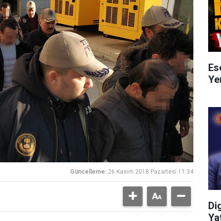
Es
Ye
Güncelleme:
26 Kasım 2018 Pazartesi 11:34
Di
Ya