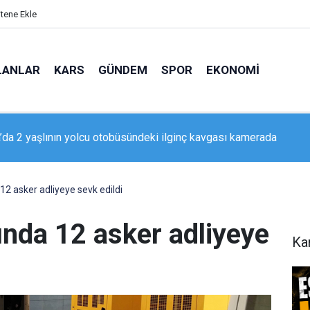
itene Ekle
LANLAR
KARS
GÜNDEM
SPOR
EKONOMI
ada’dan Erzurumspor taraftarına mesaj: "Geliyorum Dadaşlar!"
 asker adliyeye sevk edildi
nda 12 asker adliyeye
Ka