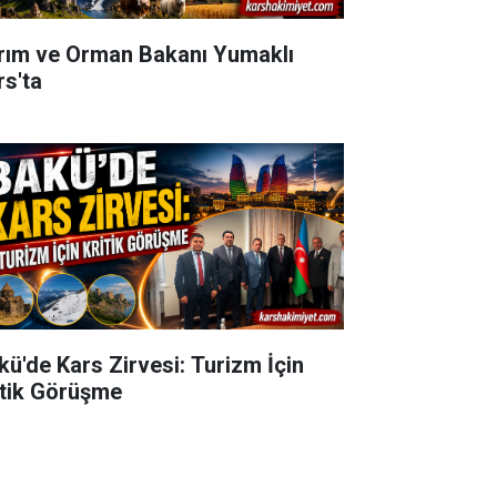
rım ve Orman Bakanı Yumaklı
rs'ta
kü'de Kars Zirvesi: Turizm İçin
itik Görüşme