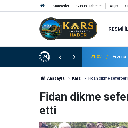
Manşetler
Günün Haberleri
Arşiv
S
RESMI İ
 gram eroin ele geçirildi
24
21:02
Erzurum
Anasayfa
Kars
Fidan dikme seferberl
Fidan dikme sefe
etti