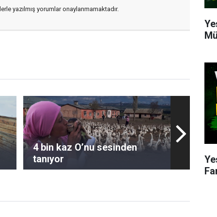
flerle yazılmış yorumlar onaylanmamaktadır.
Ye
Mü
4 bin kaz O’nu sesinden
tanıyor
Ye
Fa