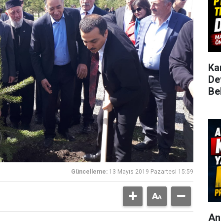
Ka
De
Be
Güncelleme:
13 Mayıs 2019 Pazartesi 15:59
An