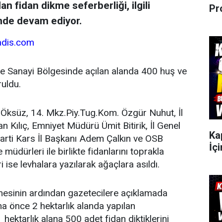
an fidan dikme seferberliği, ilgili
Pr
linde devam ediyor.
adis.com
e Sanayi Bölgesinde açılan alanda 400 huş ve
ruldu.
r Öksüz, 14. Mkz.Piy.Tug.Kom. Özgür Nuhut, İl
ılıç, Emniyet Müdürü Ümit Bitirik, İl Genel
Ka
arti Kars İl Başkanı Adem Çalkın ve OSB
İçi
üdürleri ile birlikte fidanlarını toprakla
i ise levhalara yazılarak ağaçlara asıldı.
lmesinin ardından gazetecilere açıklamada
a önce 2 hektarlık alanda yapılan
ektarlık alana 500 adet fidan diktiklerini