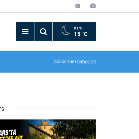
Kars
15 °C
20:11
Rektör Prof. Dr. Nusret Akpolat’tan Gana Büyükel
Günün tüm
haberleri
rs