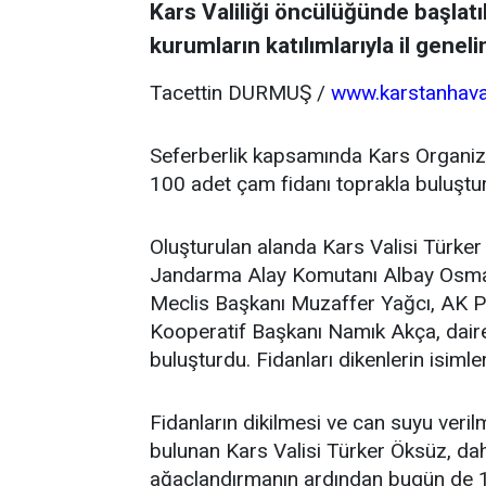
Kars Valiliği öncülüğünde başlatıl
kurumların katılımlarıyla il gene
Tacettin DURMUŞ /
www.karstanhav
Seferberlik kapsamında Kars Organiz
100 adet çam fidanı toprakla buluştu
Oluşturulan alanda Kars Valisi Türke
Jandarma Alay Komutanı Albay Osman K
Meclis Başkanı Muzaffer Yağcı, AK P
Kooperatif Başkanı Namık Akça, daire m
buluşturdu. Fidanları dikenlerin isimler
Fidanların dikilmesi ve can suyu veri
bulunan Kars Valisi Türker Öksüz, dah
ağaçlandırmanın ardından bugün de 1 h