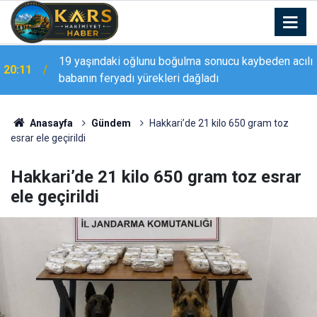
19 yaşındaki oğlunu boğulma sonucu kaybeden acılı
20:11
babanın feryadı yürekleri dağladı
20:09
95 yaşındaki kadının torunu ve kızından arsa tuzağı
Anasayfa
Gündem
Hakkari’de 21 kilo 650 gram toz
esrar ele geçirildi
Hakkari’de 21 kilo 650 gram toz esrar
ele geçirildi