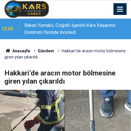
Bakan Yumaklı, Coğrafi İşaretli Kars Kaşarının
12:55
Üretimini Yerinde İnceledi
Bakan Yumaklı Kars’ta GEKİS’i tanıttı: Büyükbaş
12:55
hayvancılıkta "dijital kimlik" dönemi başladı
Anasayfa
Gündem
Hakkari’de aracın motor bölmesine
giren yılan çıkarıldı
Hakkari’de aracın motor bölmesine
giren yılan çıkarıldı