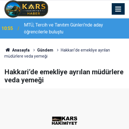
MTÜ, Tercih ve Tanıtım Günleri’nde aday
10:55
öğrencilerle buluştu
İlyas Mahallesi’nde ’Yeşilyurt Yaz Akşamları’
10:53
coşkusu yaşandı
Anasayfa
Gündem
Hakkari’de emekliye ayrılan
müdürlere veda yemeği
Hakkari’de emekliye ayrılan müdürlere
veda yemeği