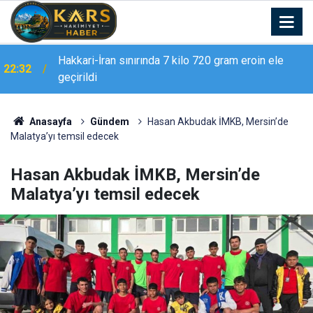
Hakkari-İran sınırında 7 kilo 720 gram eroin ele
22:32
geçirildi
Erzurum Adliyesi’nde yangın: 2 kişi dumandan
21:02
etkilendi
Anasayfa
Gündem
Hasan Akbudak İMKB, Mersin’de
Malatya’yı temsil edecek
Hasan Akbudak İMKB, Mersin’de
Malatya’yı temsil edecek