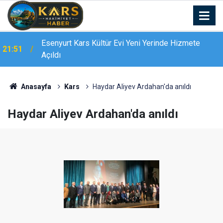
Esenyurt Kars Kültür Evi Yeni Yerinde Hizmete
21:51
Açıldı
Bingöl’de 16 dairelik bina alevlere teslim oldu:
21:19
Mahsur kalanları itfaiye merdivenle kurtardı
Anasayfa
Kars
Haydar Aliyev Ardahan'da anıldı
Haydar Aliyev Ardahan'da anıldı