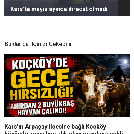
Kars’ta mayıs ayında ihracat olmadı
Bunlar da İlginizi Çekebilir
Kars’ın Arpaçay ilçesine bağlı Koçköy
köyünde, gece hırsızlık olayı meydana geldi.