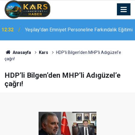
12:32
Yeşilay'dan Emniyet Personeline Farkındalık Eğitimi
Anasayfa
Kars
HDP’li Bilgen’den MHP’li Adıgüzel’e
çağrı!
HDP’li Bilgen’den MHP’li Adıgüzel’e
çağrı!