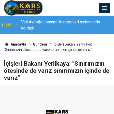
Vali Aydoğdu başarılı karatecileri makamında
11:20
(Düzeltme) Van Büyükşehir Belediyesinin milyonluk
ağırladı
11:03
yatırımı yılan hikayesine döndü
Anasayfa
Gündem
İçişleri Bakanı Yerlikaya:
"Sınırımızın ötesinde de varız sınırımızın içinde de varız"
İçişleri Bakanı Yerlikaya: "Sınırımızın
ötesinde de varız sınırımızın içinde de
varız"