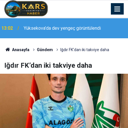
13:02
Yüksekova’da dev yengeç görüntülendi
Van Gölü’nde Türk bayrağıyla nefes kesen flyboard
12:54
gösterisi
Anasayfa
Gündem
Iğdır FK’dan iki takviye daha
Iğdır FK’dan iki takviye daha