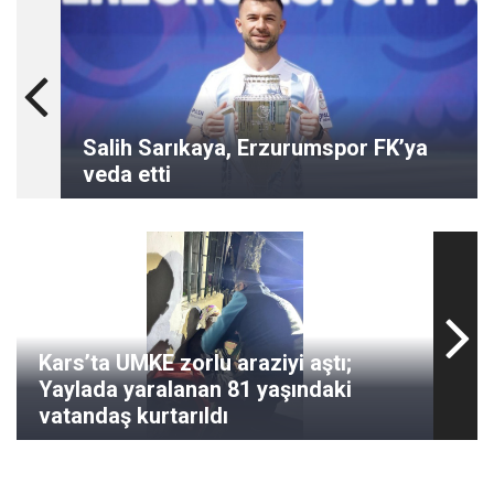
Salih Sarıkaya, Erzurumspor FK’ya
veda etti
Kars’ta UMKE zorlu araziyi aştı;
Yaylada yaralanan 81 yaşındaki
vatandaş kurtarıldı