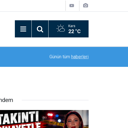
Kars
22 °C
11:42
Arpaçay'da Yeni Parselasyon Planı Askıya Çıkarı
Günün tüm
haberleri
ndem