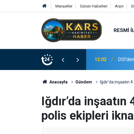
Manşetler
Günün Haberleri
Arşiv
S
RESMI İ
12:02
DSİ'den
24
11:44
Kars’ta
Anasayfa
Gündem
Iğdır’da inşaatın 4.
Iğdır’da inşaatın 
polis ekipleri ikna