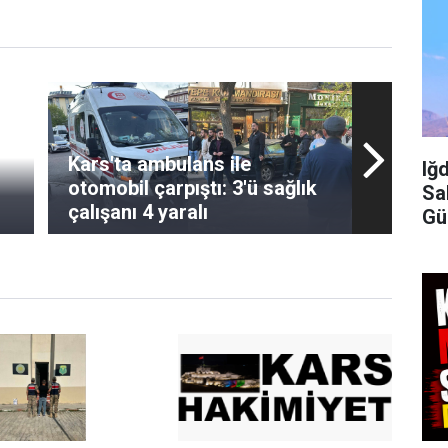
Kars'ta ambulans ile
Iğ
otomobil çarpıştı: 3'ü sağlık
Sa
çalışanı 4 yaralı
Gü
İç