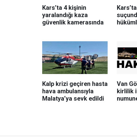
Kars’ta 4 kişinin
Kars’t
yaralandığı kaza
suçund
güvenlik kamerasında
hüküm
operas
yakala
Kalp krizi geçiren hasta
Van Göl
hava ambulansıyla
kirlilik
Malatya’ya sevk edildi
numune