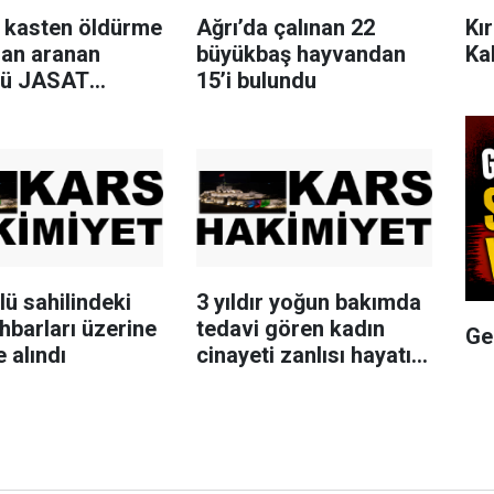
Kı
a kasten öldürme
Ağrı’da çalınan 22
Ka
an aranan
büyükbaş hayvandan
lü JASAT
15’i bulundu
yonuyla
ndı
ü sahilindeki
3 yıldır yoğun bakımda
 ihbarları üzerine
tedavi gören kadın
Ge
 alındı
cinayeti zanlısı hayatını
kaybetti