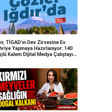
dır, TİGAD’ın Dev Zirvesine Ev
hriye Yapmaya Hazırlanıyor: 140
çlü Kalem Dijital Medya Çalıştayı
in Doğu'nun Kapısında!