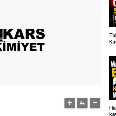
Ta
Ka
Ha
ka