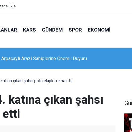
itene Ekle
LANLAR
KARS
GÜNDEM
SPOR
EKONOMI
 Arpaçaylı Arazi Sahiplerine Önemli Duyuru
 4 kişinin yaralandığı kaza güvenlik kamerasında
 katına çıkan şahsı polis ekipleri ikna etti
4. katına çıkan şahsı
Gü
 etti