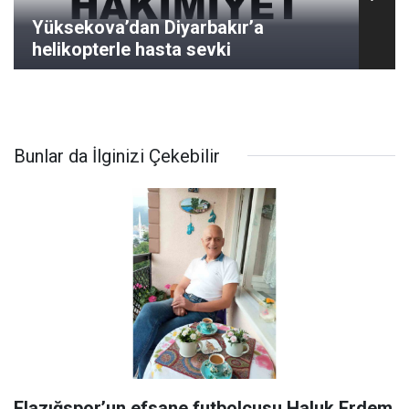
Yüksekova’dan Diyarbakır’a
helikopterle hasta sevki
Bunlar da İlginizi Çekebilir
Elazığspor’un efsane futbolcusu Haluk Erdem