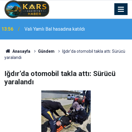
13:56
Vali Yamlı Bal hasadına katıldı
Tatvan’da "Sürdürülebilir turizm ve dijital dönüşüm"
13:54
çalıştayı gerçekleştirildi
Anasayfa
Gündem
Iğdır’da otomobil takla attı: Sürücü
yaralandı
Iğdır’da otomobil takla attı: Sürücü
yaralandı