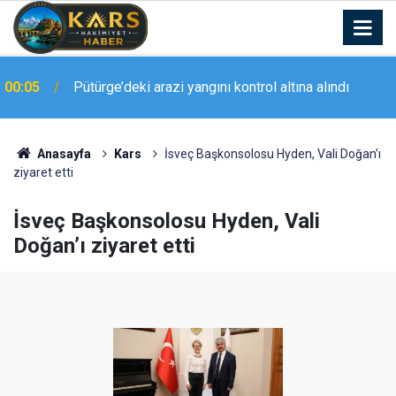
00:05
Pütürge’deki arazi yangını kontrol altına alındı
23:20
Elazığ’da geniş kapsamlı asayiş uygulaması
Anasayfa
Kars
İsveç Başkonsolosu Hyden, Vali Doğan’ı
ziyaret etti
İsveç Başkonsolosu Hyden, Vali
Doğan’ı ziyaret etti