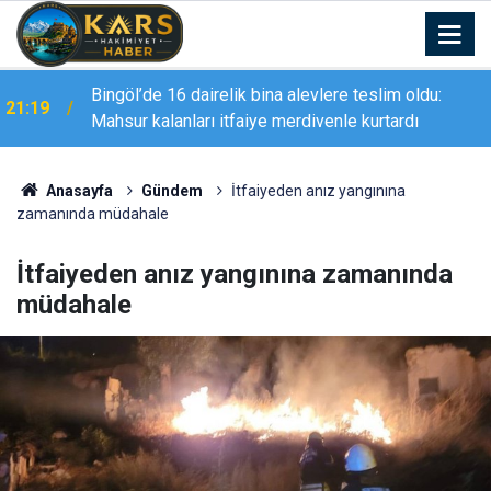
Bingöl’de 16 dairelik bina alevlere teslim oldu:
21:19
Mahsur kalanları itfaiye merdivenle kurtardı
Anasayfa
Gündem
İtfaiyeden anız yangınına
zamanında müdahale
İtfaiyeden anız yangınına zamanında
müdahale