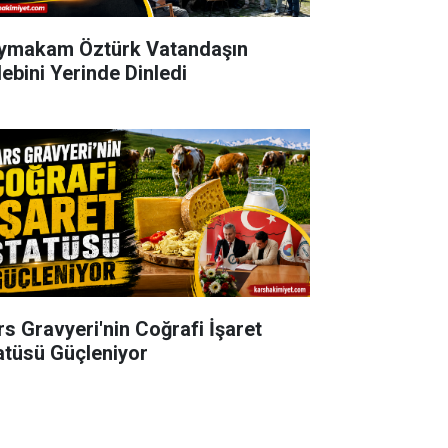
ymakam Öztürk Vatandaşın
lebini Yerinde Dinledi
rs Gravyeri'nin Coğrafi İşaret
atüsü Güçleniyor