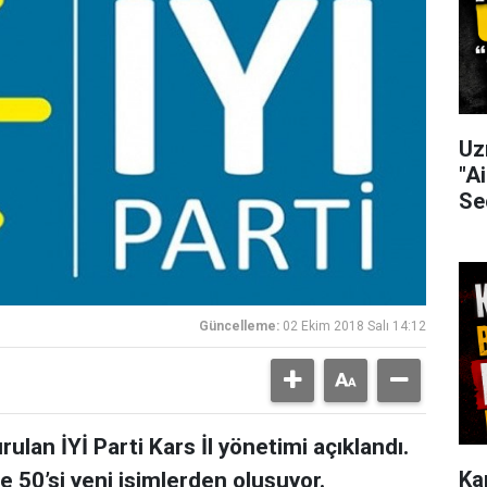
Uz
"Ai
Se
Güncelleme:
02 Ekim 2018 Salı 14:12
lan İYİ Parti Kars İl yönetimi açıklandı.
Ka
 50’si yeni isimlerden oluşuyor.