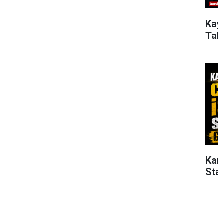
Ka
Ta
Ka
St