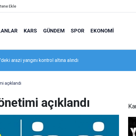
itene Ekle
LANLAR
KARS
GÜNDEM
SPOR
EKONOMI
da geniş kapsamlı asayiş uygulaması
mi açıklandı
Yönetimi açıklandı
Ka