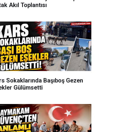
tak Akıl Toplantısı
rs Sokaklarında Başıboş Gezen
ekler Gülümsetti