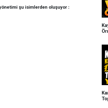
 yönetimi şu isimlerden oluşuyor :
Ka
Ör
Ka
Top