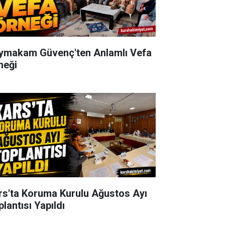
ymakam Güvenç'ten Anlamlı Vefa
neği
rs'ta Koruma Kurulu Ağustos Ayı
lantısı Yapıldı