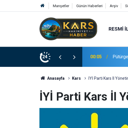
Manşetler
Günün Haberleri
Arşiv
S
RESMI İ
 altına alındı
24
23:20
Elazığ’
Anasayfa
Kars
İYİ Parti Kars İl Yöneti
İYİ Parti Kars İl 