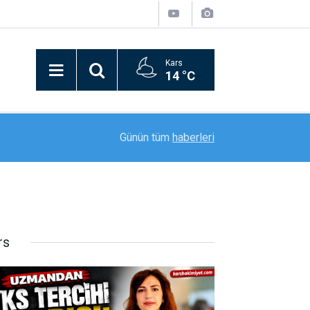
Kars
14 °C
20:59
"Mameki Fest" Tunceli’de coşkuyla başladı
Günün tüm
haberleri
rs