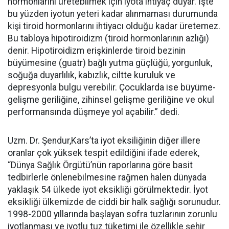
hormonlarını üretebilmek için iyota ihtiyaç duyar. İşte
bu yüzden iyotun yeteri kadar alınmaması durumunda
kişi tiroid hormonlarını ihtiyacı olduğu kadar üretemez.
Bu tabloya hipotiroidizm (tiroid hormonlarının azlığı)
denir. Hipotiroidizm erişkinlerde tiroid bezinin
büyümesine (guatr) bağlı yutma güçlüğü, yorgunluk,
soğuğa duyarlılık, kabızlık, ciltte kuruluk ve
depresyonla bulgu verebilir. Çocuklarda ise büyüme-
gelişme geriliğine, zihinsel gelişme geriliğine ve okul
performansında düşmeye yol açabilir.” dedi.
Uzm. Dr. Şendur,Kars’ta iyot eksiliğinin diğer illere
oranlar çok yüksek tespit edildiğini ifade ederek,
“Dünya Sağlık Örgütü’nün raporlarına göre basit
tedbirlerle önlenebilmesine rağmen halen dünyada
yaklaşık 54 ülkede iyot eksikliği görülmektedir. İyot
eksikliği ülkemizde de ciddi bir halk sağlığı sorunudur.
1998-2000 yıllarında başlayan sofra tuzlarının zorunlu
iyotlanması ve iyotlu tuz tüketimi ile özellikle şehir