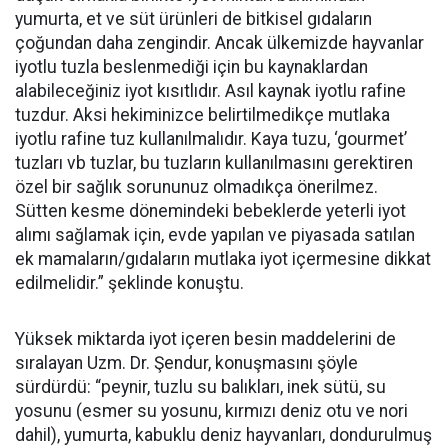
yumurta, et ve süt ürünleri de bitkisel gıdaların
çoğundan daha zengindir. Ancak ülkemizde hayvanlar
iyotlu tuzla beslenmediği için bu kaynaklardan
alabileceğiniz iyot kısıtlıdır. Asıl kaynak iyotlu rafine
tuzdur. Aksi hekiminizce belirtilmedikçe mutlaka
iyotlu rafine tuz kullanılmalıdır. Kaya tuzu, ‘gourmet’
tuzları vb tuzlar, bu tuzların kullanılmasını gerektiren
özel bir sağlık sorununuz olmadıkça önerilmez.
Sütten kesme dönemindeki bebeklerde yeterli iyot
alımı sağlamak için, evde yapılan ve piyasada satılan
ek mamaların/gıdaların mutlaka iyot içermesine dikkat
edilmelidir.” şeklinde konuştu.
Yüksek miktarda iyot içeren besin maddelerini de
sıralayan Uzm. Dr. Şendur, konuşmasını şöyle
sürdürdü: “peynir, tuzlu su balıkları, inek sütü, su
yosunu (esmer su yosunu, kırmızı deniz otu ve nori
dahil), yumurta, kabuklu deniz hayvanları, dondurulmuş