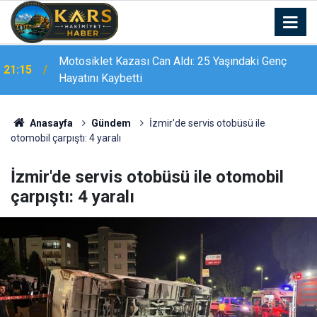
Motosiklet Kazası Can Aldı: 25 Yaşındaki Genç
21:15
Hayatını Kaybetti
Anasayfa
Gündem
İzmir'de servis otobüsü ile
otomobil çarpıştı: 4 yaralı
İzmir'de servis otobüsü ile otomobil
çarpıştı: 4 yaralı