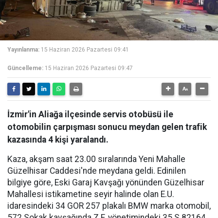
Yayınlanma:
15 Haziran 2026 Pazartesi 09:41
Güncelleme:
15 Haziran 2026 Pazartesi 09:47
İzmir'in Aliağa ilçesinde servis otobüsü ile
otomobilin çarpışması sonucu meydan gelen trafik
kazasında 4 kişi yaralandı.
Kaza, akşam saat 23.00 sıralarında Yeni Mahalle
Güzelhisar Caddesi'nde meydana geldi. Edinilen
bilgiye göre, Eski Garaj Kavşağı yönünden Güzelhisar
Mahallesi istikametine seyir halinde olan E.U.
idaresindeki 34 GOR 257 plakalı BMW marka otomobil,
572 Sokak kavşağında Z.F. yönetimindeki 35 S 82164